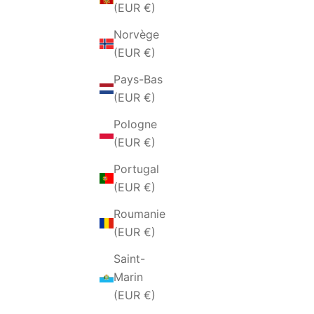
(EUR €)
Norvège
(EUR €)
Pays-Bas
(EUR €)
Pologne
(EUR €)
BRACELET ANCRE ET BOULES EN
BRACELE
Portugal
ACIER BLEU
(EUR €)
PRIX DE VENTE
€38,00 EUR
Roumanie
(EUR €)
Saint-
Marin
(EUR €)