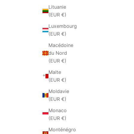
Lituanie
(EUR €)
Luxembourg
(EUR €)
Macédoine
du Nord
(EUR €)
BAGUE 
ANELLO DA UOMO IN ACCIAIO
Malte
LUPO DI MARE
(EUR €)
PRIX DE VENTE
€39,00 EUR
Moldavie
(EUR €)
Monaco
(EUR €)
Monténégro