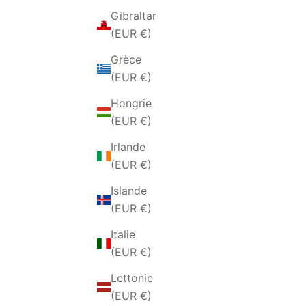
Gibraltar
(EUR €)
Grèce
(EUR €)
Hongrie
(EUR €)
Irlande
ANELLO DA UOMO IN ACCIAIO
ANELL
(EUR €)
FASCIA SATINATA
Islande
PRIX DE VENTE
€29,00 EUR
(EUR €)
Italie
(EUR €)
Lettonie
(EUR €)