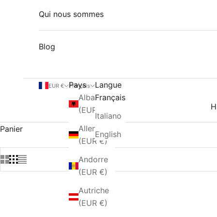
Qui nous sommes
Blog
Pays
Langue
EUR €
Français
Albanie
Français
H
(EUR €)
Italiano
Allemagne
Panier
English
(EUR €)
Andorre
(EUR €)
Autriche
(EUR €)