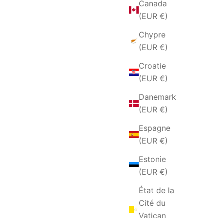
Canada
(EUR €)
Chypre
(EUR €)
Croatie
(EUR €)
Danemark
(EUR €)
 PIETRA
ANELLO DA UOMO IN ACCIAIO A
Espagne
CATENA
(EUR €)
TE
PRIX DE VENTE
€39,00 EUR
Estonie
(EUR €)
État de la
Cité du
Vatican