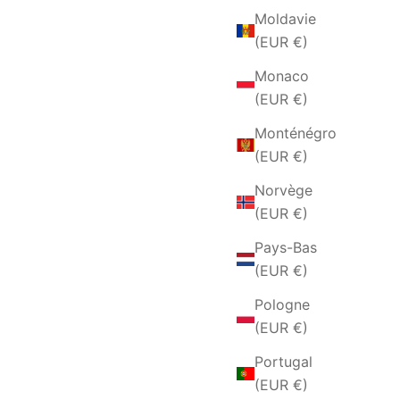
Moldavie
(EUR €)
Monaco
(EUR €)
Monténégro
(EUR €)
Norvège
BAGUE NOTRE PÈRE POUR HOMME
CCIAIO
(EUR €)
EN ARGENT
O
Pays-Bas
PRIX DE VENTE
€69,00 EUR
TE
(EUR €)
Pologne
(EUR €)
Portugal
(EUR €)