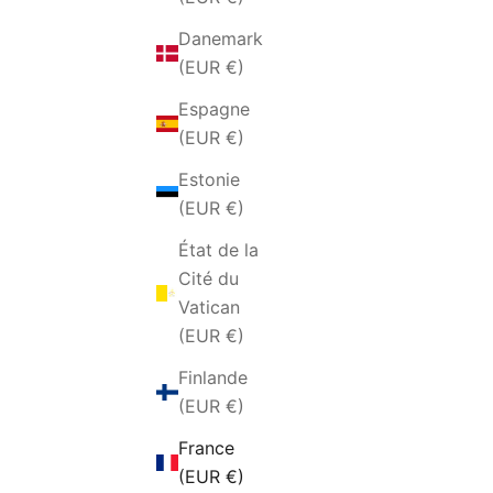
Danemark
(EUR €)
Espagne
(EUR €)
Estonie
(EUR €)
État de la
ANELL
ANELLO DA UOMO IN ACCIAIO A
Cité du
FASCIA CORDA
Vatican
PRIX DE VENTE
€34,00 EUR
(EUR €)
Finlande
(EUR €)
France
(EUR €)