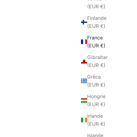
(EUR €)
Finlande
(EUR €)
France
(EUR €)
Gibraltar
(EUR €)
CCIAIO
ANELLO DA UOMO IN ACCIAIO E
Grèce
CARBONIO
(EUR €)
TE
PRIX DE VENTE
€29,00 EUR
Hongrie
(EUR €)
Irlande
(EUR €)
Islande