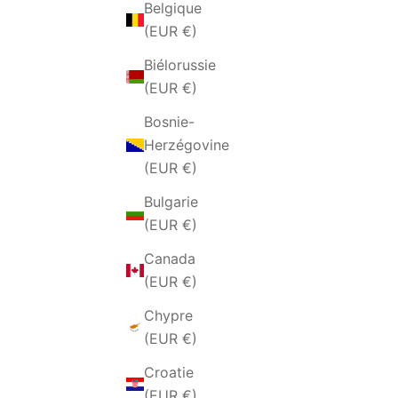
Belgique
(EUR €)
Biélorussie
(EUR €)
Bosnie-
Herzégovine
(EUR €)
Bulgarie
(EUR €)
ANELLO
ANELLO DA UOMO CON PIETRA
N
NERA
Canada
PRIX DE VENTE
€39,00 EUR
(EUR €)
Chypre
(EUR €)
EN RUPTURE
Croatie
(EUR €)