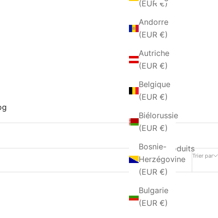
(EUR €)
Andorre
(EUR €)
Autriche
(EUR €)
Belgique
(EUR €)
og
Biélorussie
(EUR €)
Bosnie-
273 produits
Trier par
Herzégovine
(EUR €)
Bulgarie
(EUR €)