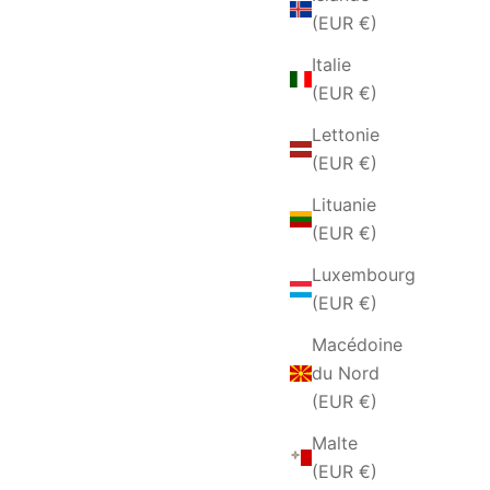
(EUR €)
Italie
(EUR €)
Lettonie
(EUR €)
Lituanie
(EUR €)
CCIAIO
ANELLO DA UOMO IN ACCIAIO
Luxembourg
E
FEDINA
(EUR €)
TE
PRIX DE VENTE
€30,00 EUR
Macédoine
du Nord
(EUR €)
Malte
(EUR €)