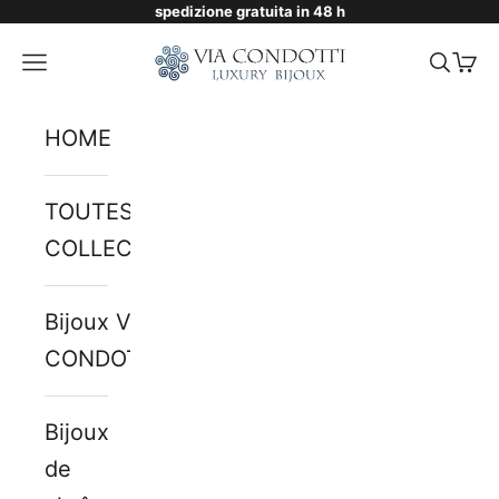
spedizione gratuita in 48 h
Passer au contenu
Via Condotti Store
Menu
Reche
Pani
HOME
TOUTES LES
COLLECTIONS
Bijoux VIA
CONDOTTI
Bijoux
de