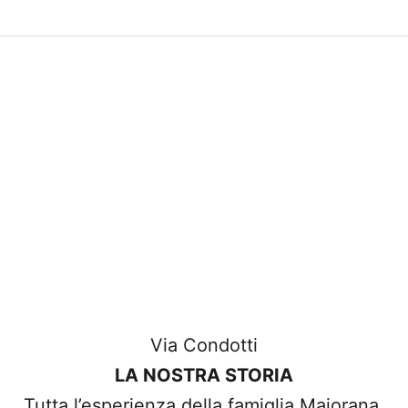
Achetez facilement en ligne avec une
expédition rapide et des retours faciles, il
est encore plus facile de transformer vos
chemises en chefs-d'œuvre élégants.
Via Condotti
LA NOSTRA STORIA
Tutta l’esperienza della famiglia Maiorana,