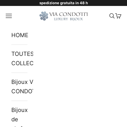
spedizione gratuita in 48 h
Passer au contenu
Via Condotti Store
Menu
Reche
Pani
HOME
TOUTES LES
COLLECTIONS
Bijoux VIA
CONDOTTI
Bijoux
de