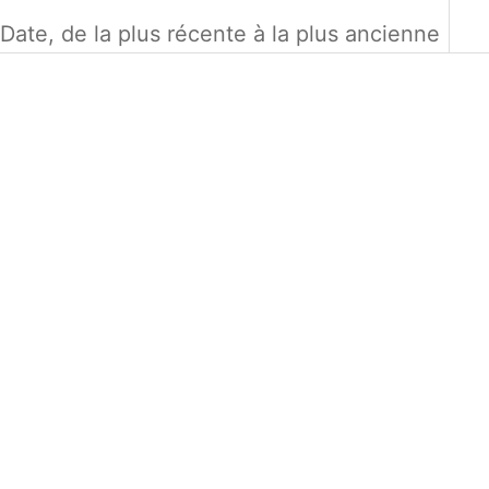
Date, de la plus récente à la plus ancienne
GEMELLI IN ACCIAIO
PORTACHIAVI IN
PRIX DE VENTE
€34,00 EUR
ACCIAIO E PELLE
PRIX DE VENTE
€28,00 EUR