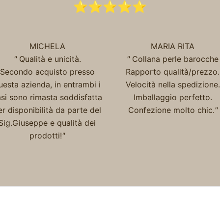
⭐️⭐️⭐️⭐️⭐️
MICHELA
MARIA RITA
"
Qualità e unicità.
"
Collana perle barocche
Secondo acquisto presso
Rapporto qualità/prezzo.
uesta azienda, in entrambi i
Velocità nella spedizione.
si sono rimasta soddisfatta
Imballaggio perfetto.
er disponibilità da parte del
Confezione molto chic.
"
Sig.Giuseppe e qualità dei
prodotti!
"