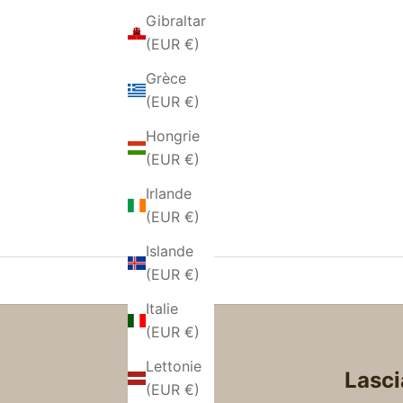
Gibraltar
(EUR €)
COLLIER EN MORGANITE
COLLIER
NATURELLE MULTICOLORE
Q
Grèce
PRIX DE VENTE
(EUR €)
€179,00 EUR
Hongrie
(EUR €)
Irlande
(EUR €)
Islande
(EUR €)
Italie
(EUR €)
Lettonie
Lasci
(EUR €)