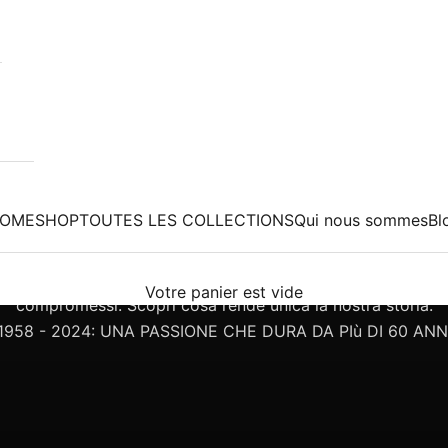
OME
SHOP
TOUTES LES COLLECTIONS
Qui nous sommes
Bl
 lusso italiano nel mondo. Ogni gioiello è realizzato in It
Votre panier est vide
compromessi. Scopri cosa rende unica la nostra storia.
1958 - 2024: UNA PASSIONE CHE DURA DA PIù DI 60 ANN