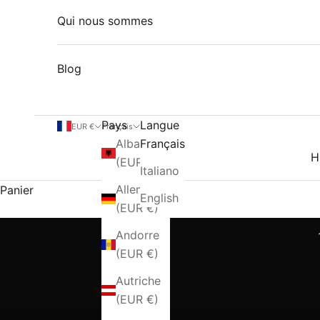
Qui nous sommes
Blog
Pays
Langue
EUR €
Français
Albanie
Français
H
(EUR €)
Italiano
Allemagne
Panier
English
LA NOSTRA STORIA - Dal 2007, Via Condotti porta il
(EUR €)
Andorre
(EUR €)
Autriche
(EUR €)