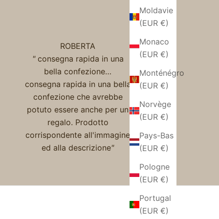
Moldavie
(EUR €)
Monaco
ROBERTA
(EUR €)
"
consegna rapida in una
bella confezione…
Monténégro
consegna rapida in una bella
(EUR €)
confezione che avrebbe
Norvège
potuto essere anche per un
(EUR €)
regalo. Prodotto
corrispondente all'immagine
Pays-Bas
ed alla descrizione
"
(EUR €)
Pologne
(EUR €)
Portugal
(EUR €)