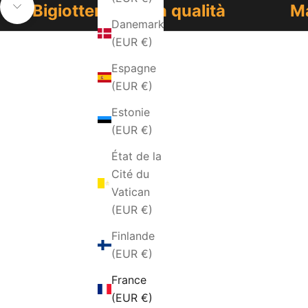
Bigiotteria di alta qualità
Ma
Aller à la section suivante
Danemark
(EUR €)
Espagne
(EUR €)
Estonie
(EUR €)
État de la
Cité du
Vatican
(EUR €)
Finlande
(EUR €)
France
(EUR €)