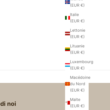
(EUR €)
IL AVEC
COLLIER EN JADE VERT DE
Italie
BIRMANIE
(EUR €)
E
PRIX DE VENTE
€158,00 EUR
Lettonie
(EUR €)
Lituanie
(EUR €)
Luxembourg
(EUR €)
Macédoine
du Nord
(EUR €)
Malte
di noi
(EUR €)