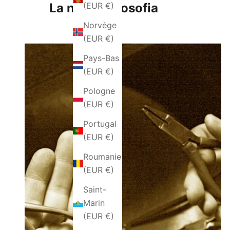
(EUR €)
La nostra filosofia
Norvège
(EUR €)
Pays-Bas
(EUR €)
Pologne
(EUR €)
Portugal
(EUR €)
Roumanie
(EUR €)
Saint-
Marin
(EUR €)