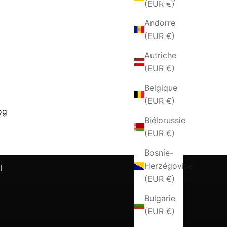
(EUR €)
Andorre
(EUR €)
Autriche
(EUR €)
Belgique
(EUR €)
og
Biélorussie
(EUR €)
alia, unendo tradizione artigianale e qualità senza
Bosnie-
Herzégovine
I
(EUR €)
Bulgarie
(EUR €)