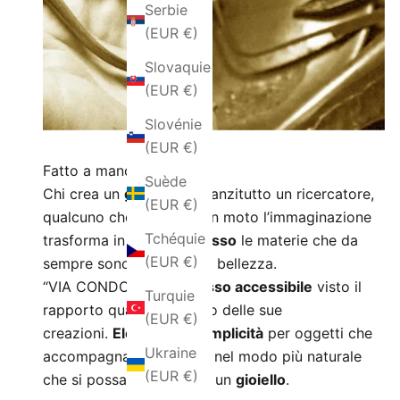
Serbie
(EUR €)
Slovaquie
(EUR €)
Slovénie
(EUR €)
Fatto a mano
Suède
Chi crea un
gioiello
è innanzitutto un ricercatore,
(EUR €)
qualcuno che mettendo in moto l’immaginazione
Tchéquie
trasforma in
oggetti di lusso
le materie che da
(EUR €)
sempre sono sinonimo di bellezza.
“VIA CONDOTTI” è un
lusso accessibile
visto il
Turquie
rapporto qualità e prezzo delle sue
(EUR €)
creazioni.
Eleganza e semplicità
per oggetti che
Ukraine
accompagnano la donna nel modo più naturale
(EUR €)
che si possa chiedere ad un
gioiello
.