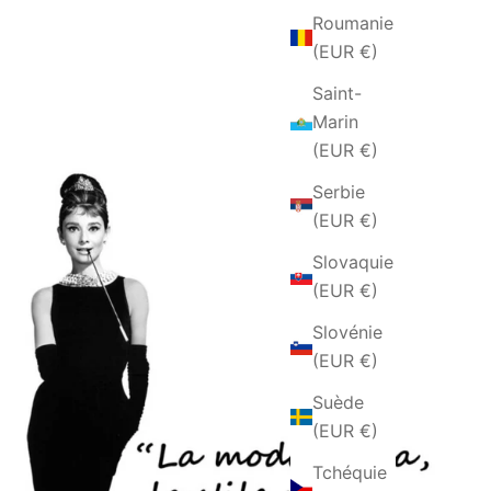
Roumanie
(EUR €)
Saint-
Marin
(EUR €)
Serbie
(EUR €)
Slovaquie
(EUR €)
Slovénie
(EUR €)
Suède
(EUR €)
Tchéquie