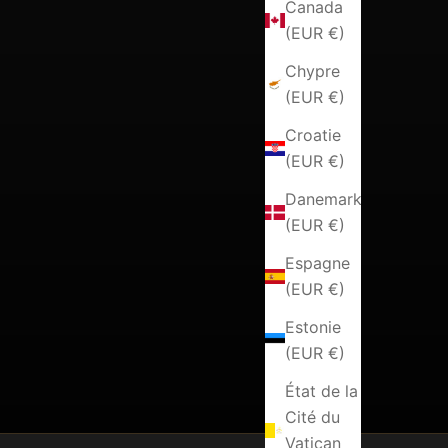
Canada
(EUR €)
Chypre
(EUR €)
Croatie
(EUR €)
Danemark
(EUR €)
Espagne
(EUR €)
Estonie
(EUR €)
État de la
Cité du
Vatican