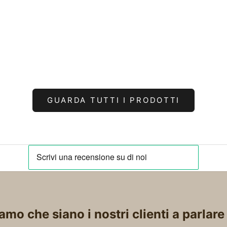
 EN ONYX NOIR, CITRINE,
COLLIER ONYX ET CORA
UARTZ ET PERLES
ARGENT
PRIX DE VENTE
PRIX DE VENT
€189,00 EUR
€178,00 EUR
GUARDA TUTTI I PRODOTTI
amo che siano i nostri clienti a parlare 