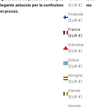
(EUR €)
legante astuccio per la confezione regalo incluso
el prezzo.
Finlande
(EUR €)
France
(EUR €)
Gibraltar
(EUR €)
Grèce
(EUR €)
Hongrie
(EUR €)
Irlande
(EUR €)
Islande