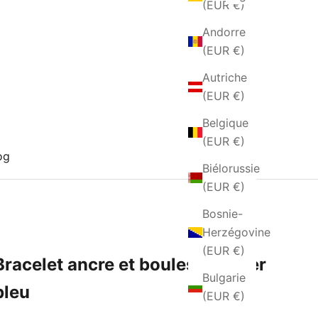
(EUR €)
Andorre
(EUR €)
Autriche
(EUR €)
Belgique
(EUR €)
og
Biélorussie
(EUR €)
Bosnie-
Herzégovine
(EUR €)
Bracelet ancre et boules en acier
Bulgarie
bleu
(EUR €)