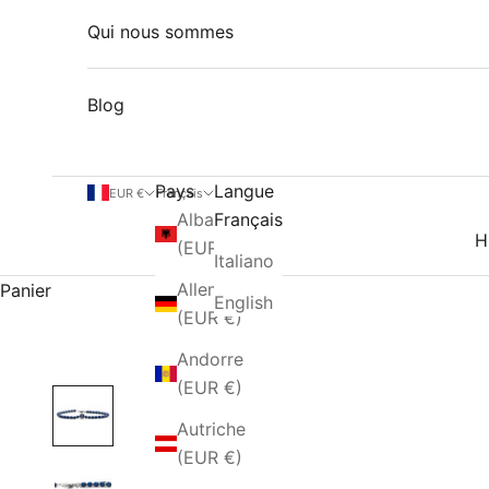
Qui nous sommes
Blog
Pays
Langue
EUR €
Français
Albanie
Français
H
(EUR €)
Italiano
Allemagne
Panier
English
(EUR €)
Andorre
(EUR €)
Autriche
(EUR €)