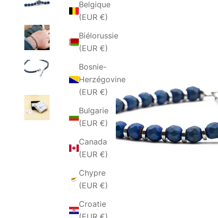
Belgique
(EUR €)
Biélorussie
(EUR €)
Bosnie-
Herzégovine
(EUR €)
Bulgarie
(EUR €)
Canada
(EUR €)
Chypre
(EUR €)
Croatie
(EUR €)