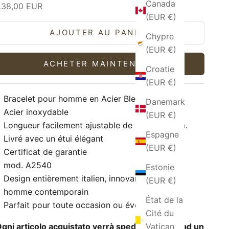
Canada
rix de vente
€38,00 EUR
(EUR €)
AJOUTER AU PANIER
Chypre
(EUR €)
ACHETER MAINTENANT
Croatie
(EUR €)
Bracelet pour homme en Acier Bleu Marine
Danemark
Acier inoxydable
(EUR €)
Longueur facilement ajustable de 18cm à 21cm.
Espagne
Livré avec un étui élégant
(EUR €)
Certificat de garantie
mod. A2540
Estonie
Design entièrement italien, innovant pour un
(EUR €)
homme contemporain
État de la
Parfait pour toute occasion ou événement!
Cité du
Vatican
gni articolo acquistato verrà spedito insieme ad un