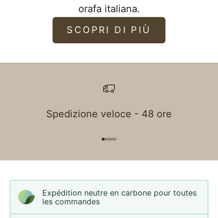
orafa italiana.
SCOPRI DI PIÙ
Spedizione veloce - 48 ore
Aller à l'élément 1
Aller à l'élément 2
Aller à l'élément 3
Aller à l'élément 4
Aller à l'élément 5
Expédition neutre en carbone pour toutes
les commandes