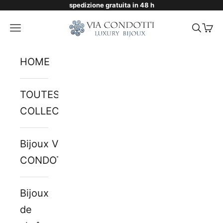
spedizione gratuita in 48 h
Passer au contenu
Via Condotti Store
Menu
Reche
Pani
HOME
TOUTES LES
COLLECTIONS
Bijoux VIA
CONDOTTI
Bijoux
de