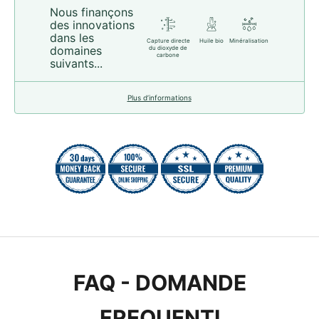
Nous finançons
des innovations
dans les
Capture directe
Huile bio
Minéralisation
domaines
du dioxyde de
carbone
suivants...
Plus d’informations
FAQ - DOMANDE
FREQUENTI