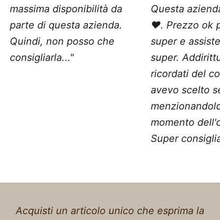
massima disponibilità da
Questa aziend
parte di questa azienda.
❤️. Prezzo ok 
Quindi, non posso che
super e assist
consigliarla..."
super. Addiritt
ricordati del c
avevo scelto 
menzionandolo
momento dell'o
Super consiglia
Acquisti un articolo unico che esprima la