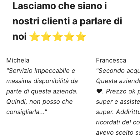
Lasciamo che siano i
nostri clienti a parlare di
noi ⭐️⭐️⭐️⭐️⭐️
Michela
Francesca
"Servizio impeccabile e
"Secondo acqu
massima disponibilità da
Questa aziend
parte di questa azienda.
❤️. Prezzo ok 
Quindi, non posso che
super e assist
consigliarla..."
super. Addiritt
ricordati del c
avevo scelto 