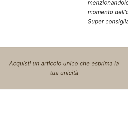
menzionandolo
momento dell'o
Super consiglia
Acquisti un articolo unico che esprima la
tua unicità