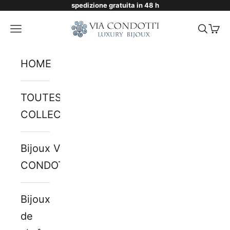
spedizione gratuita in 48 h
Passer au contenu
Via Condotti Store
Menu
Reche
Pani
HOME
TOUTES LES
COLLECTIONS
Bijoux VIA
CONDOTTI
Bijoux
de