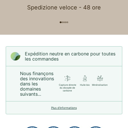
Spedizione veloce - 48 ore
Aller à l'élément 1
Aller à l'élément 2
Aller à l'élément 3
Aller à l'élément 4
Aller à l'élément 5
Expédition neutre en carbone pour toutes
les commandes
Nous finançons
des innovations
dans les
Capture directe
Huile bio
Minéralisation
domaines
du dioxyde de
carbone
suivants...
Plus d’informations