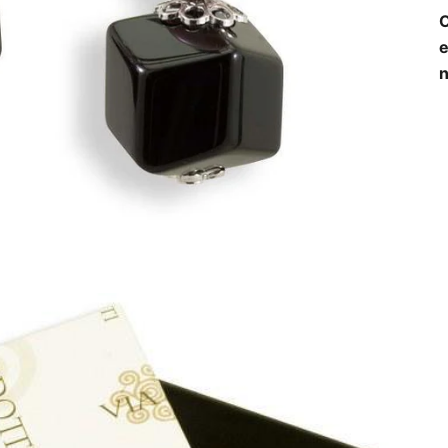
O
e
n