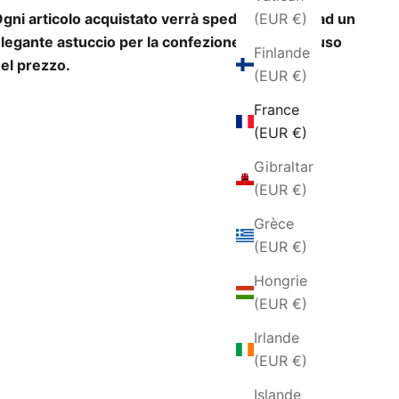
(EUR €)
gni articolo acquistato verrà spedito insieme ad un
legante astuccio per la confezione regalo incluso
Finlande
el prezzo.
(EUR €)
France
(EUR €)
Gibraltar
(EUR €)
Grèce
(EUR €)
Hongrie
(EUR €)
Irlande
(EUR €)
Islande