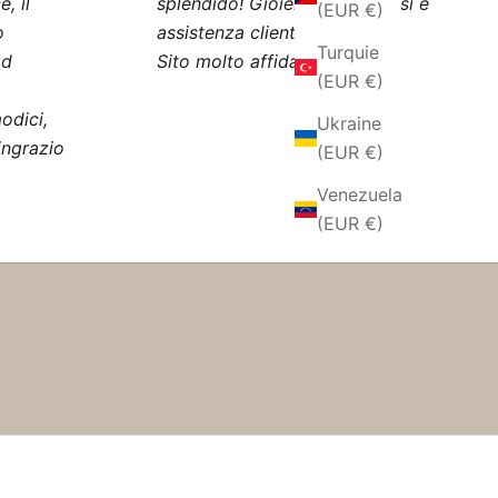
, il
splendido! Gioielli meravigliosi e
(EUR €)
o
assistenza clienti eccellente!
Turquie
ad
Sito molto affidabile!"
(EUR €)
odici,
Ukraine
ingrazio
(EUR €)
Venezuela
(EUR €)