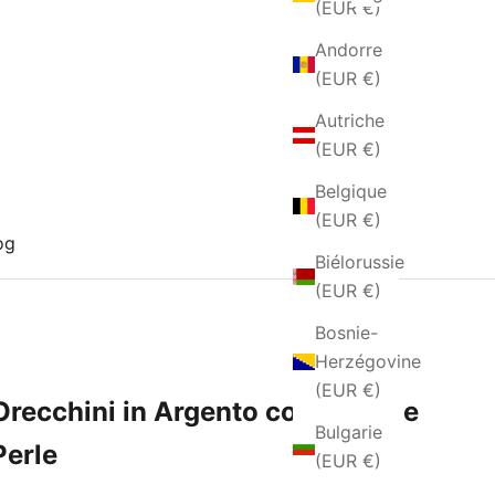
(EUR €)
Andorre
(EUR €)
Autriche
(EUR €)
Belgique
(EUR €)
og
Biélorussie
(EUR €)
Bosnie-
Herzégovine
(EUR €)
Orecchini in Argento con Onice e
Bulgarie
Perle
(EUR €)