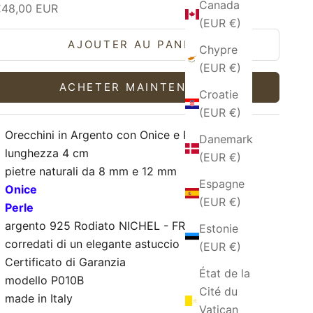
Canada
rix de vente
€48,00 EUR
(EUR €)
AJOUTER AU PANIER
Chypre
(EUR €)
ACHETER MAINTENANT
Croatie
(EUR €)
Orecchini in Argento con Onice e Perle
Danemark
lunghezza 4 cm
(EUR €)
pietre naturali da 8 mm e 12 mm
Espagne
Onice
(EUR €)
Perle
argento 925 Rodiato NICHEL - FREE
Estonie
corredati di un elegante astuccio
(EUR €)
Certificato di Garanzia
État de la
modello P010B
Cité du
made in Italy
Vatican