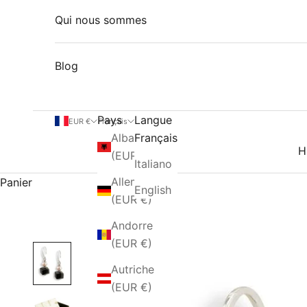
Qui nous sommes
Blog
Pays
Langue
EUR €
Français
Albanie
Français
H
(EUR €)
Italiano
Allemagne
Panier
English
(EUR €)
Andorre
(EUR €)
Autriche
(EUR €)