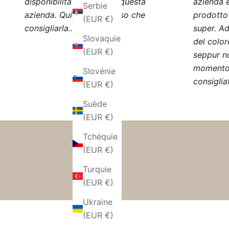
disponibilità da parte di questa
azienda è
Serbie
azienda. Quindi, non posso che
prodotto
(EUR €)
consigliarla..."
super. Ad
Slovaquie
del color
(EUR €)
seppur n
momento 
Slovénie
consiglia
(EUR €)
Suède
(EUR €)
Tchéquie
(EUR €)
Turquie
(EUR €)
Ukraine
(EUR €)