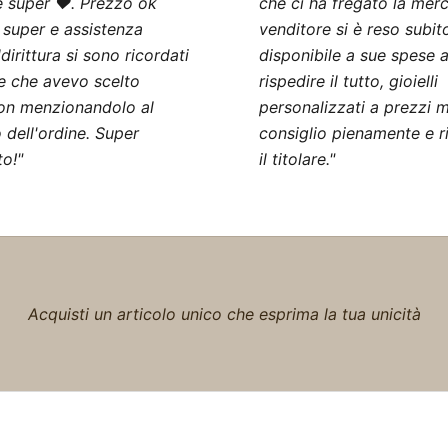
 super ❤️. Prezzo ok
che ci ha fregato la merce
 super e assistenza
venditore si è reso subit
dirittura si sono ricordati
disponibile a sue spese 
e che avevo scelto
rispedire il tutto, gioielli
on menzionandolo al
personalizzati a prezzi m
dell'ordine. Super
consiglio pienamente e r
to!"
il titolare."
Acquisti un articolo unico che esprima la tua unicità