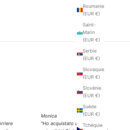
Roumanie
(EUR €)
Saint-
Marin
(EUR €)
Serbie
(EUR €)
Slovaquie
(EUR €)
Slovénie
(EUR €)
Suède
(EUR €)
Monica
rriere
"Ho acquistato un bracciale
Tchéquie