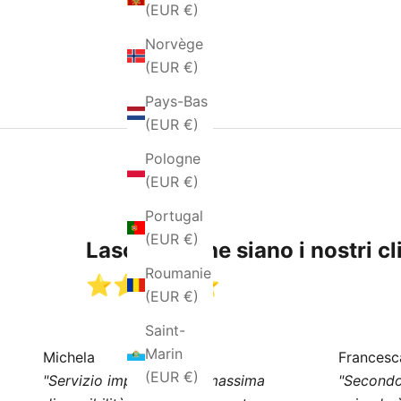
(EUR €)
Norvège
(EUR €)
Pays-Bas
(EUR €)
Pologne
(EUR €)
Portugal
(EUR €)
Lasciamo che siano i nostri cli
Roumanie
⭐️⭐️⭐️⭐️⭐️
(EUR €)
Saint-
Marin
Michela
Francesc
(EUR €)
"Servizio impeccabile e massima
"Secondo