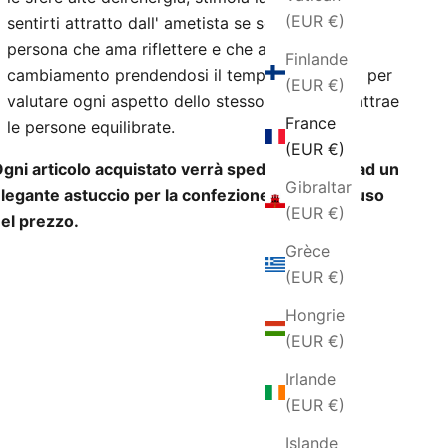
(EUR €)
sentirti attratto dall' ametista se sei la tipica
persona che ama riflettere e che affronta ogni
Finlande
cambiamento prendendosi il tempo necessario per
(EUR €)
valutare ogni aspetto dello stesso. L’ametista attrae
France
le persone equilibrate.
(EUR €)
gni articolo acquistato verrà spedito insieme ad un
Gibraltar
legante astuccio per la confezione regalo incluso
(EUR €)
el prezzo.
Grèce
(EUR €)
Hongrie
(EUR €)
Irlande
(EUR €)
Islande