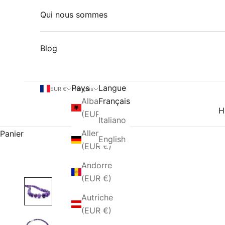
Qui nous sommes
Blog
Pays
Langue
EUR €
Français
Albanie
Français
H
(EUR €)
Italiano
Allemagne
Panier
English
(EUR €)
Andorre
(EUR €)
Autriche
(EUR €)