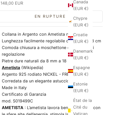
Canada
rix de vente
€148,00 EUR
(EUR €)
EN RUPTURE
Chypre
(EUR €)
Collana in Argento con Ametista naturale
Croatie
Lunghezza facilmente regolabile da 51 cm a 53 cm
(EUR €)
Comoda chiusura a moschettone con catena di
Danemark
regolazione
(EUR €)
Pietre dure naturali da 8 mm a 18 mm
Espagne
Ametista
(Wikipedia)
(EUR €)
Argento 925 rodiato NICKEL - FREE
Corredata da un elegante astuccio
Estonie
Made in Italy
(EUR €)
Certificato di Garanzia
État de la
mod. S019499C
Cité du
AMETISTA
: L’ametista lavora bene a contatto con
Vatican
le sfere alte dell’energia, stimola la mente. Puoi