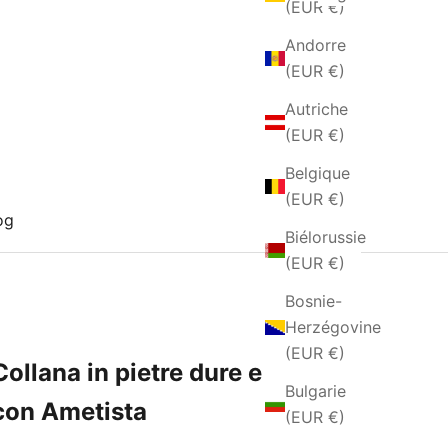
(EUR €)
Andorre
(EUR €)
Autriche
(EUR €)
Belgique
(EUR €)
og
Biélorussie
(EUR €)
Bosnie-
Herzégovine
(EUR €)
Collana in pietre dure e argento
Bulgarie
con Ametista
(EUR €)