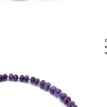
O
e
n