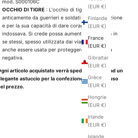
mod. S000106C
(EUR €)
OCCHIO DI TIGRE
: L'occhio di tigre era usata
anticamente da guerrieri e soldati per la protezione
Finlande
e per la sua capacità di dare coraggio a chi lo
(EUR €)
indossava. Si crede possa aumentare la fiducia in
France
se stessi, spesso utilizzata dai viaggiatori. Può
(EUR €)
anche essere usata per proteggere dall'energia
Gibraltar
negativa.
(EUR €)
gni articolo acquistato verrà spedito insieme ad un
Grèce
legante astuccio per la confezione regalo incluso
(EUR €)
el prezzo.
Hongrie
(EUR €)
Irlande
(EUR €)
Islande