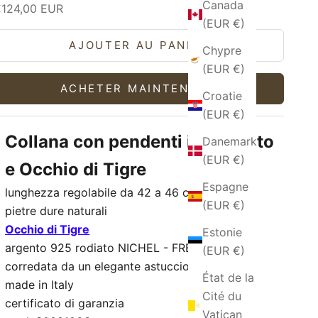
Canada
rix de vente
€124,00 EUR
(EUR €)
AJOUTER AU PANIER
Chypre
(EUR €)
ACHETER MAINTENANT
Croatie
(EUR €)
Collana con pendenti in Argento
Danemark
(EUR €)
e Occhio di Tigre
Espagne
lunghezza regolabile da 42 a 46 cm
(EUR €)
pietre dure naturali
Occhio di Tigre
Estonie
argento 925 rodiato NICHEL - FREE
(EUR €)
corredata da un elegante astuccio
État de la
made in Italy
Cité du
certificato di garanzia
Vatican