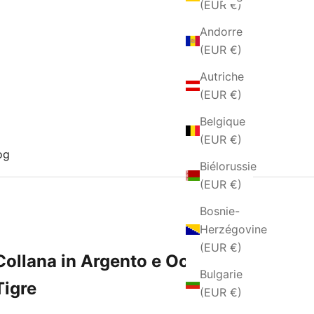
(EUR €)
Andorre
(EUR €)
Autriche
(EUR €)
Belgique
(EUR €)
og
Biélorussie
(EUR €)
Bosnie-
Herzégovine
(EUR €)
Collana in Argento e Occhio di
Bulgarie
Tigre
(EUR €)