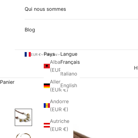
Qui nous sommes
Blog
Pays
Langue
EUR €
Français
Albanie
Français
H
(EUR €)
Italiano
Allemagne
Panier
English
(EUR €)
Andorre
(EUR €)
Autriche
(EUR €)