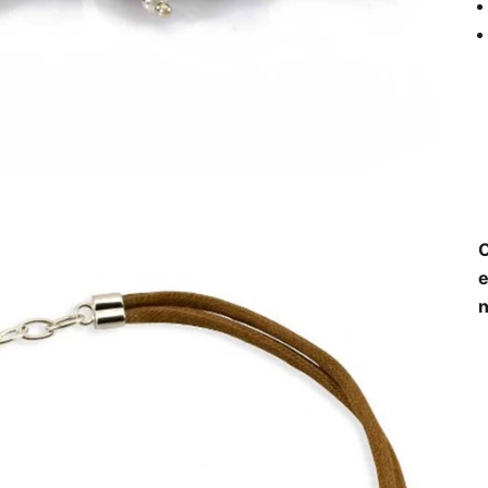
O
e
n