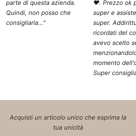
parte di questa azienda.
❤️. Prezzo ok 
Quindi, non posso che
super e assist
consigliarla..."
super. Addiritt
ricordati del c
avevo scelto 
menzionandolo
momento dell'o
Super consiglia
Acquisti un articolo unico che esprima la
tua unicità