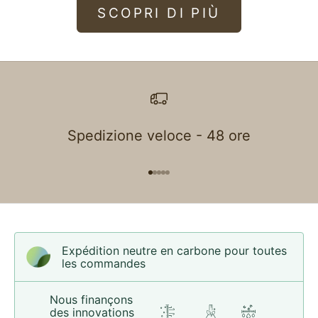
SCOPRI DI PIÙ
Spedizione veloce - 48 ore
Aller à l'élément 1
Aller à l'élément 2
Aller à l'élément 3
Aller à l'élément 4
Aller à l'élément 5
Expédition neutre en carbone pour toutes
les commandes
Nous finançons
des innovations