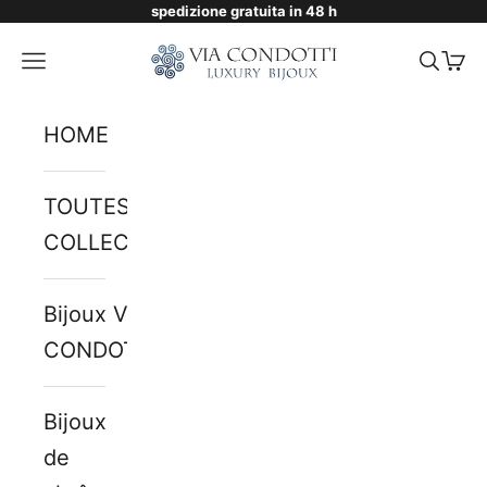
spedizione gratuita in 48 h
Passer au contenu
Via Condotti Store
Menu
Reche
Pani
HOME
TOUTES LES
COLLECTIONS
Bijoux VIA
CONDOTTI
Bijoux
de