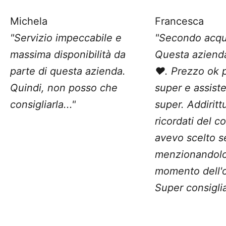
Michela
Francesca
"Servizio impeccabile e
"Secondo acqu
massima disponibilità da
Questa aziend
parte di questa azienda.
❤️. Prezzo ok 
Quindi, non posso che
super e assist
consigliarla..."
super. Addiritt
ricordati del c
avevo scelto 
menzionandolo
momento dell'o
Super consiglia