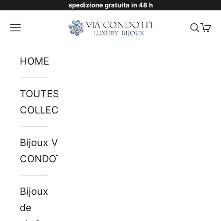
spedizione gratuita in 48 h
Passer au contenu
Via Condotti Store
Menu
Reche
Pani
HOME
TOUTES LES
COLLECTIONS
Bijoux VIA
CONDOTTI
Bijoux
de