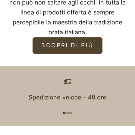
non può non saltare agli occhi, in tutta la
linea di prodotti offerta è sempre
percepibile la maestria della tradizione
orafa italiana.
SCOPRI DI PIÙ
Spedizione veloce - 48 ore
Aller à l'élément 1
Aller à l'élément 2
Aller à l'élément 3
Aller à l'élément 4
Aller à l'élément 5