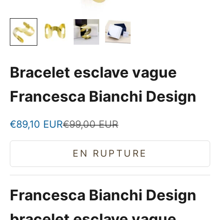
Bracelet esclave vague
Francesca Bianchi Design
Prix de vente
Prix normal
€89,10 EUR
€99,00 EUR
EN RUPTURE
Francesca Bianchi Design
bracelet esclave vague