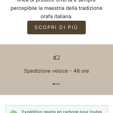
percepibile la maestria della tradizione
orafa italiana.
SCOPRI DI PIÙ
Spedizione veloce - 48 ore
Aller à l'élément 1
Aller à l'élément 2
Aller à l'élément 3
Aller à l'élément 4
Aller à l'élément 5
Expédition neutre en carbone pour toutes