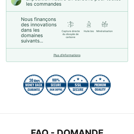
les commandes
Nous finançons
des innovations
dans les
Capture directe
Huile bio
Minéralisation
domaines
du dioxyde de
carbone
suivants...
Plus d’informations
FAQ - DOMANDE