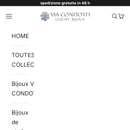
spedizione gratuita in 48 h
Passer au contenu
Via Condotti Store
Menu
Reche
Pani
HOME
TOUTES LES
COLLECTIONS
Bijoux VIA
CONDOTTI
Bijoux
de