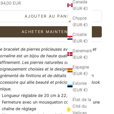
Canada
rix de vente
€94,00 EUR
(EUR €)
AJOUTER AU PANIER
Chypre
(EUR €)
ACHETER MAINTENANT
Croatie
(EUR €)
e bracelet de pierres précieuses avec onyx gris et
Danemark
ornaline est un bijou de haute qualité et de
(EUR €)
affinement. Les pierres naturelles ont été
Espagne
oigneusement choisies et le design élégant est
(EUR €)
grémenté de finitions et de détails minutieux. Un
ccessoire qui allie beauté et préciosité pour un look
Estonie
nique.
(EUR €)
Longueur réglable de 20 cm à 22,5 cm
État de la
Fermeture avec un mousqueton confortable et une
Cité du
chaîne de réglage
Vatican