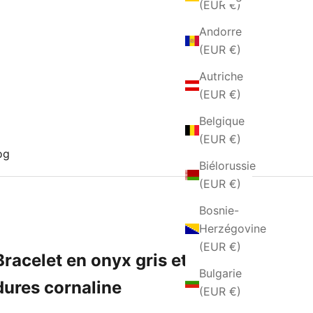
(EUR €)
Andorre
(EUR €)
Autriche
(EUR €)
Belgique
(EUR €)
og
Biélorussie
(EUR €)
Bosnie-
Herzégovine
(EUR €)
Bracelet en onyx gris et pierres
Bulgarie
dures cornaline
(EUR €)