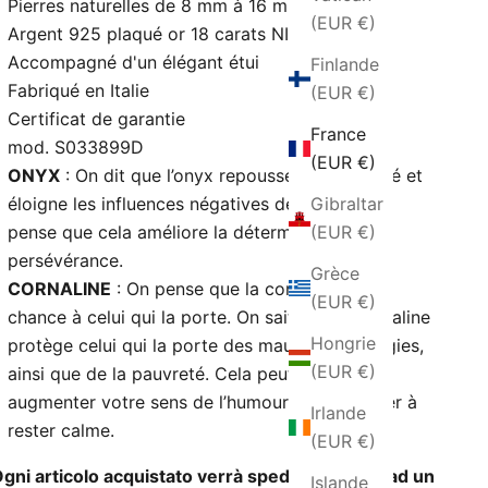
Pierres naturelles de 8 mm à 16 mm
(EUR €)
Argent 925 plaqué or 18 carats NICKEL - FREE
Accompagné d'un élégant étui
Finlande
Fabriqué en Italie
(EUR €)
Certificat de garantie
France
mod. S033899D
(EUR €)
ONYX
: On dit que l’onyx repousse la négativité et
Gibraltar
éloigne les influences négatives des gens. On
(EUR €)
pense que cela améliore la détermination et la
persévérance.
Grèce
CORNALINE
: On pense que la cornaline porte
(EUR €)
chance à celui qui la porte. On sait que la cornaline
Hongrie
protège celui qui la porte des mauvaises énergies,
(EUR €)
ainsi que de la pauvreté. Cela peut également
augmenter votre sens de l’humour et vous aider à
Irlande
rester calme.
(EUR €)
gni articolo acquistato verrà spedito insieme ad un
Islande