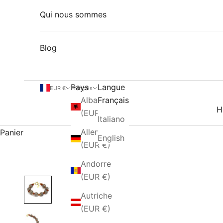
Qui nous sommes
Blog
Pays
Langue
EUR €
Français
Albanie
Français
H
(EUR €)
Italiano
Allemagne
Panier
English
(EUR €)
Andorre
(EUR €)
Autriche
(EUR €)