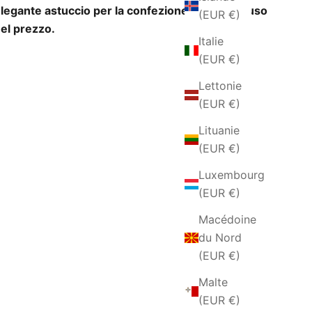
legante astuccio per la confezione regalo incluso
(EUR €)
el prezzo.
Italie
(EUR €)
Lettonie
(EUR €)
Lituanie
(EUR €)
Luxembourg
(EUR €)
Macédoine
du Nord
(EUR €)
Malte
(EUR €)