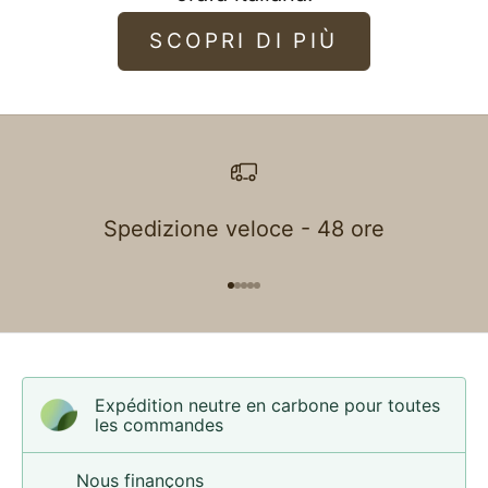
SCOPRI DI PIÙ
Spedizione veloce - 48 ore
Aller à l'élément 1
Aller à l'élément 2
Aller à l'élément 3
Aller à l'élément 4
Aller à l'élément 5
Expédition neutre en carbone pour toutes
les commandes
Nous finançons