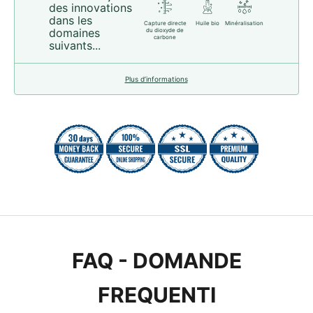
des innovations
dans les
Capture directe
Huile bio
Minéralisation
domaines
du dioxyde de
carbone
suivants...
Plus d’informations
FAQ - DOMANDE
FREQUENTI