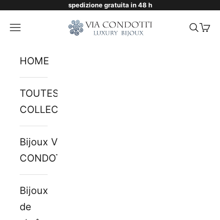
spedizione gratuita in 48 h
Passer au contenu
Via Condotti Store
Menu
Reche
Pani
HOME
TOUTES LES
COLLECTIONS
Bijoux VIA
CONDOTTI
Bijoux
de