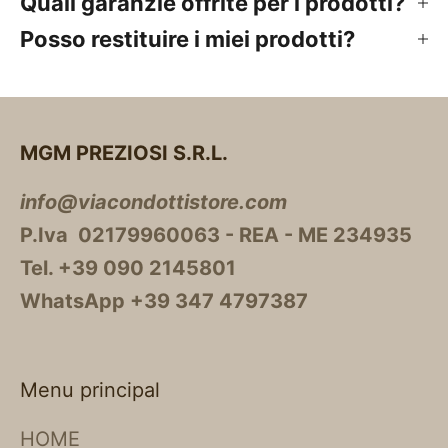
Quali garanzie offrite per i prodotti?
Posso restituire i miei prodotti?
MGM PREZIOSI S.R.L.
info@viacondottistore.com
P.Iva 02179960063 - REA - ME 234935
Tel. +39 090 2145801
WhatsApp +39 347 4797387
Menu principal
HOME