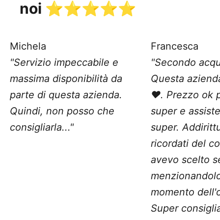
noi ⭐️⭐️⭐️⭐️⭐️
Michela
Francesca
"Servizio impeccabile e
"Secondo acqu
massima disponibilità da
Questa aziend
parte di questa azienda.
❤️. Prezzo ok 
Quindi, non posso che
super e assist
consigliarla..."
super. Addiritt
ricordati del c
avevo scelto 
menzionandolo
momento dell'o
Super consiglia