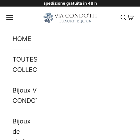
spedizione gratuita in 48 h
Passer au contenu
Via Condotti Store
Menu
Reche
Pani
HOME
TOUTES LES
COLLECTIONS
Bijoux VIA
CONDOTTI
Bijoux
de