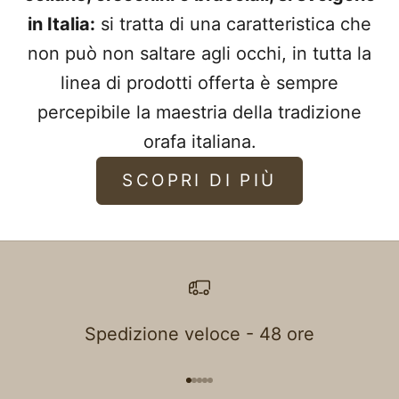
in Italia:
si tratta di una caratteristica che
non può non saltare agli occhi, in tutta la
linea di prodotti offerta è sempre
percepibile la maestria della tradizione
orafa italiana.
SCOPRI DI PIÙ
Spedizione veloce - 48 ore
Aller à l'élément 1
Aller à l'élément 2
Aller à l'élément 3
Aller à l'élément 4
Aller à l'élément 5