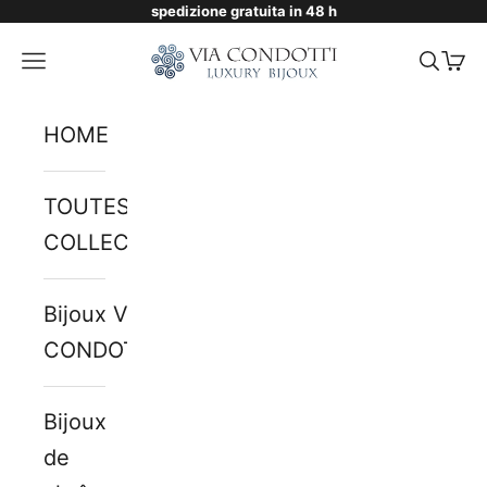
spedizione gratuita in 48 h
Passer au contenu
Via Condotti Store
Menu
Reche
Pani
HOME
TOUTES LES
COLLECTIONS
Bijoux VIA
CONDOTTI
Bijoux
de