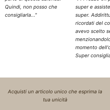
Quindi, non posso che
super e assist
consigliarla..."
super. Addiritt
ricordati del c
avevo scelto 
menzionandolo
momento dell'o
Super consiglia
Acquisti un articolo unico che esprima la
tua unicità