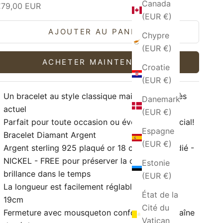
Canada
rix de vente
€79,00 EUR
(EUR €)
AJOUTER AU PANIER
Chypre
(EUR €)
ACHETER MAINTENANT
Croatie
(EUR €)
Un bracelet au style classique mais toujours très
Danemark
actuel
(EUR €)
Parfait pour toute occasion ou événement spécial!
Espagne
Bracelet Diamant Argent
(EUR €)
Argent sterling 925 plaqué or 18 carats et rhodié -
NICKEL - FREE
pour préserver la couleur et la
Estonie
brillance dans le temps
(EUR €)
La longueur est facilement réglable de 17cm à
État de la
19cm
Cité du
Fermeture avec mousqueton confortable et chaîne
Vatican