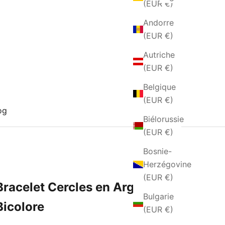
(EUR €)
Andorre
(EUR €)
Autriche
(EUR €)
Belgique
(EUR €)
og
Biélorussie
(EUR €)
Bosnie-
Herzégovine
(EUR €)
Bracelet Cercles en Argent
Bulgarie
Bicolore
(EUR €)