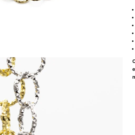
O
e
n