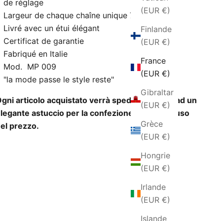
de réglage
(EUR €)
Largeur de chaque chaîne unique 7 mm
Livré avec un étui élégant
Finlande
Certificat de garantie
(EUR €)
Fabriqué en Italie
France
Mod. MP 009
(EUR €)
"la mode passe le style reste"
Gibraltar
gni articolo acquistato verrà spedito insieme ad un
(EUR €)
legante astuccio per la confezione regalo incluso
Grèce
el prezzo.
(EUR €)
Hongrie
(EUR €)
Irlande
(EUR €)
Islande