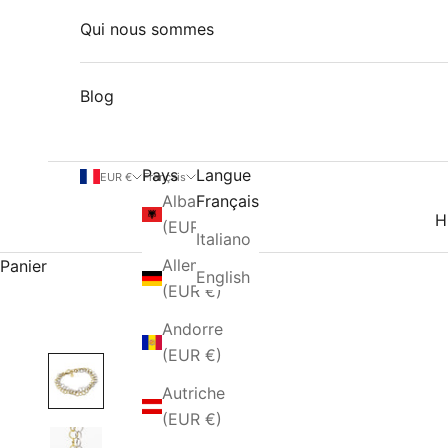
Qui nous sommes
Blog
Pays
Langue
EUR €
Français
Albanie
Français
H
(EUR €)
Italiano
Allemagne
Panier
English
(EUR €)
Andorre
(EUR €)
Autriche
(EUR €)