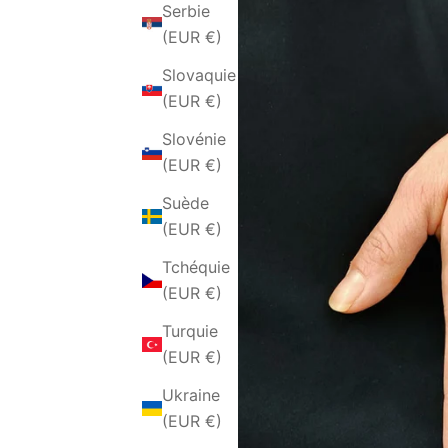
Serbie
(EUR €)
Slovaquie
(EUR €)
Slovénie
(EUR €)
Suède
(EUR €)
Tchéquie
(EUR €)
Turquie
(EUR €)
Ukraine
(EUR €)