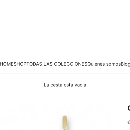
HOME
SHOP
TODAS LAS COLECCIONES
Quienes somos
Blo
La cesta está vacía
P