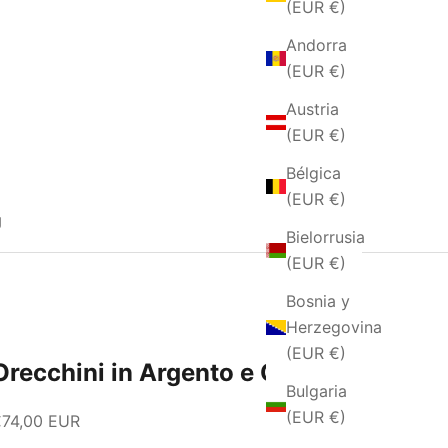
(EUR €)
Andorra
(EUR €)
Austria
(EUR €)
Bélgica
(EUR €)
g
Bielorrusia
(EUR €)
Bosnia y
Herzegovina
(EUR €)
Orecchini in Argento e Onice
Bulgaria
(EUR €)
recio de oferta
€74,00 EUR