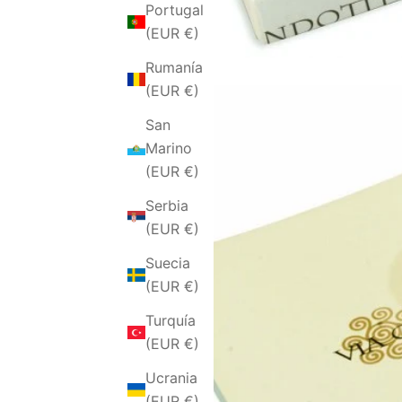
Portugal
(EUR €)
Rumanía
(EUR €)
San
Marino
(EUR €)
Serbia
(EUR €)
Suecia
(EUR €)
Turquía
(EUR €)
Ucrania
(EUR €)