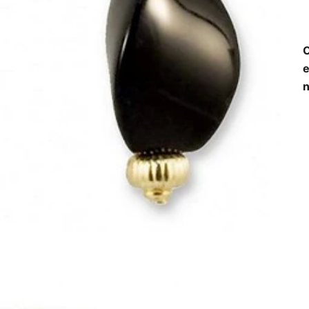
O
e
n