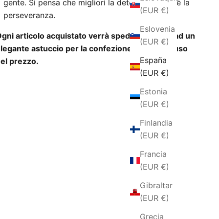
gente. Si pensa che migliori la determinazione e la
(EUR €)
perseveranza.
Eslovenia
gni articolo acquistato verrà spedito insieme ad un
(EUR €)
legante astuccio per la confezione regalo incluso
España
el prezzo.
(EUR €)
Estonia
(EUR €)
Finlandia
(EUR €)
Francia
(EUR €)
Gibraltar
(EUR €)
Grecia