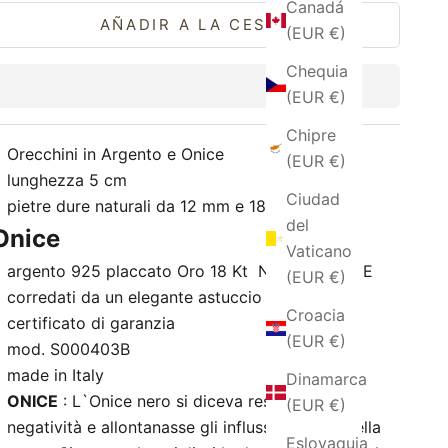
Canadá
AÑADIR A LA CESTA
(EUR €)
Chequia
(EUR €)
Chipre
Orecchini in Argento e Onice
(EUR €)
lunghezza 5 cm
Ciudad
pietre dure naturali da 12 mm e 18 mm
del
Onice
Vaticano
argento 925 placcato Oro 18 Kt NICHEL - FREE
(EUR €)
corredati da un elegante astuccio
Croacia
certificato di garanzia
(EUR €)
mod. S000403B
made in Italy
Dinamarca
ONICE
: L`Onice nero si diceva respingesse la
(EUR €)
negatività e allontanasse gli influssi negativi della
Eslovaquia