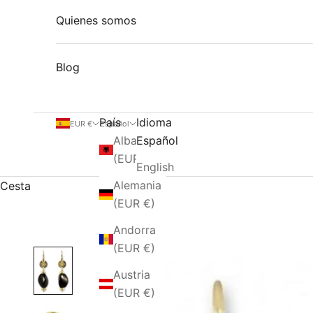
Quienes somos
Blog
País
Idioma
EUR €
Español
Albania
Español
(EUR €)
English
Alemania
Cesta
(EUR €)
Andorra
(EUR €)
Austria
(EUR €)