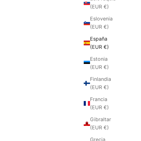
(EUR €)
Eslovenia
(EUR €)
España
(EUR €)
Estonia
(EUR €)
PORTACHIAVI IN ACCIAIO E PELLE
Finlandia
ORNIOLA
PRECIO DE OFERTA
€28,00 EUR
(EUR €)
I
FERTA
Francia
(EUR €)
Gibraltar
(EUR €)
Grecia