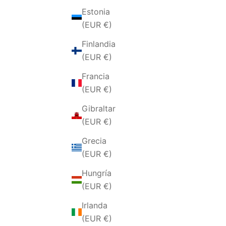
Estonia
(EUR €)
Finlandia
(EUR €)
Francia
(EUR €)
Gibraltar
(EUR €)
ANELLO DA UOMO CON PIETRA
ANELL
NERA HIGH SCOOL
Grecia
PRECIO DE OFERTA
€39,00 EUR
(EUR €)
Hungría
(EUR €)
Irlanda
(EUR €)