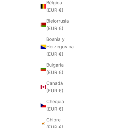
Bélgica
(EUR €)
Bielorrusia
(EUR €)
Bosnia y
Herzegovina
(EUR €)
Bulgaria
(EUR €)
BRACCIALE DA UOMO PEPITE IN
BRACCIAL
ARGENTO E RUTENIO TITANIO
SF
Canadá
PRECIO DE OFERTA
(EUR €)
€70,00 EUR
Chequia
(EUR €)
AGOTADO
AGOTADO
Chipre
(EUR €)