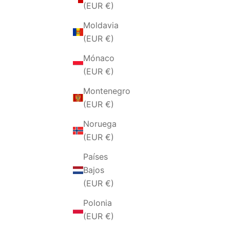
(EUR €)
Moldavia
(EUR €)
Mónaco
(EUR €)
Montenegro
(EUR €)
ANELLO DA UOMO IN ACCIAIO
ANELLO
Noruega
ANCORA SCUDO
(EUR €)
PRECIO DE OFERTA
€39,00 EUR
Países
Bajos
(EUR €)
Polonia
(EUR €)