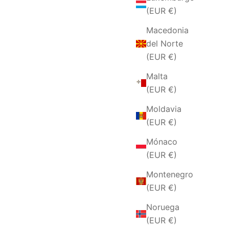
(EUR €)
Macedonia
del Norte
(EUR €)
Malta
(EUR €)
Moldavia
CCIAIO
ANELLO DA UOMO IN ACCIAIO
(EUR €)
SMALTATO NERO
Mónaco
FERTA
PRECIO DE OFERTA
€36,00 EUR
(EUR €)
Montenegro
(EUR €)
Noruega
(EUR €)