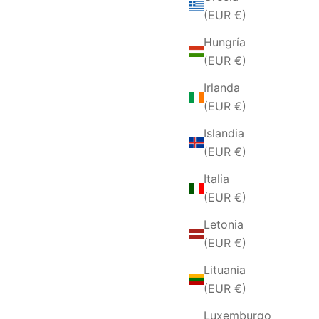
(EUR €)
Hungría
(EUR €)
Irlanda
(EUR €)
Islandia
(EUR €)
CCIAIO
ANELLO DA UOMO IN ACCIAIO A
Italia
A
CATENA
(EUR €)
FERTA
PRECIO DE OFERTA
€39,00 EUR
Letonia
(EUR €)
Lituania
(EUR €)
Luxemburgo