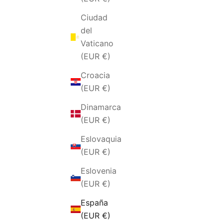
Ciudad
del
Vaticano
(EUR €)
Croacia
(EUR €)
Dinamarca
(EUR €)
BRACCIALE DA UOMO IN OCCHIO
BRACCIA
Eslovaquia
DI TIGRE E ONICE
(EUR €)
PRECIO DE OFERTA
€39,00 EUR
Eslovenia
(EUR €)
España
(EUR €)