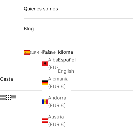
Quienes somos
Blog
País
Idioma
EUR €
Español
Albania
Español
(EUR €)
English
Alemania
Cesta
(EUR €)
Andorra
(EUR €)
Austria
AGOTADO
(EUR €)