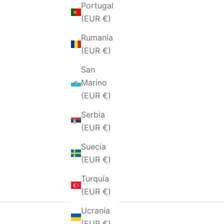
Portugal
INICIO
TIENDA
JOYAS PARA HOMBRES
Collezi
(EUR €)
Rumanía
(EUR €)
San
Marino
(EUR €)
Serbia
(EUR €)
Suecia
(EUR €)
Turquía
(EUR €)
Ucrania
(EUR €)