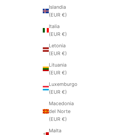
Islandia
(EUR €)
Italia
(EUR €)
Letonia
(EUR €)
Lituania
ANELLO 
ANELLO DA UOMO IN ACCIAIO
(EUR €)
FEDINA
Luxemburgo
PRECIO DE OFERTA
€30,00 EUR
(EUR €)
Macedonia
del Norte
(EUR €)
Malta