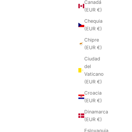
Canadá
(EUR €)
Chequia
(EUR €)
Chipre
(EUR €)
Ciudad
del
Vaticano
ORA IN
BRACCIALE RIGATO IN ARGENTO E
(EUR €)
E
RUTENIO
Croacia
FERTA
PRECIO DE OFERTA
€82,00 EUR
(EUR €)
Dinamarca
(EUR €)
Eslovaquia