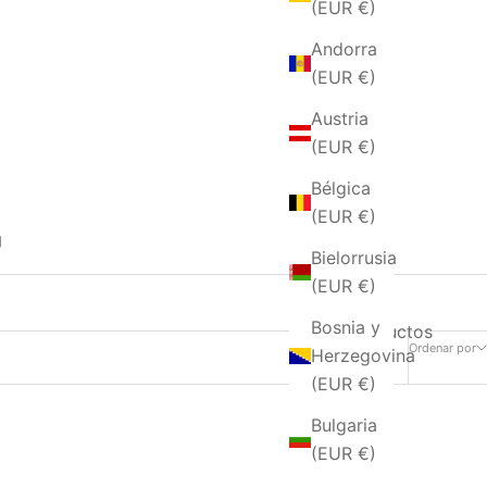
(EUR €)
Andorra
(EUR €)
Austria
(EUR €)
Bélgica
(EUR €)
g
Bielorrusia
(EUR €)
Bosnia y
61 productos
Ordenar por
Herzegovina
(EUR €)
Bulgaria
(EUR €)