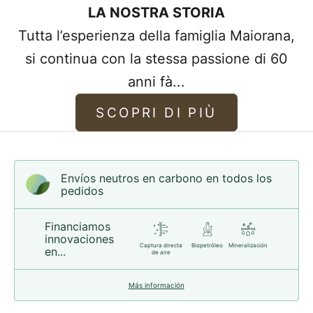
LA NOSTRA STORIA
realizzare braccialetti, quindi la maggior
Tutta l’esperienza della famiglia Maiorana,
parte dei braccialetti che vendiamo sono
si continua con la stessa passione di 60
realizzati in pelle di qualità superiore.
anni fà...
I nostri standard elevati ti forniscono la
pelle della migliore qualità che migliora e
SCOPRI DI PIÙ
diventa più confortevole con l'uso,
mantenendo il suo meraviglioso profumo di
pelle.
Envíos neutros en carbono en todos los
pedidos
Scegli il tuo stile!
Financiamos
innovaciones
Captura directa
Biopetróleo
Mineralización
en...
de aire
Más información