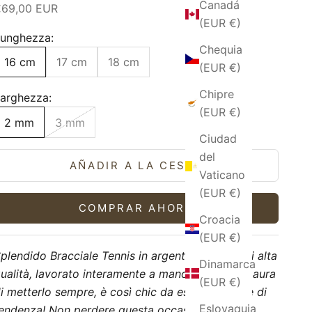
Canadá
recio de oferta
€69,00 EUR
(EUR €)
unghezza:
Chequia
16 cm
17 cm
18 cm
(EUR €)
Chipre
arghezza:
(EUR €)
2 mm
3 mm
Ciudad
del
AÑADIR A LA CESTA
Vaticano
(EUR €)
COMPRAR AHORA
Croacia
(EUR €)
plendido Bracciale Tennis in argento e zirconi di alta
Dinamarca
ualità, lavorato interamente a mano! Non aver paura
(EUR €)
i metterlo sempre, è così chic da essere sempre di
Eslovaquia
endenza! Non perdere questa occasione unica,