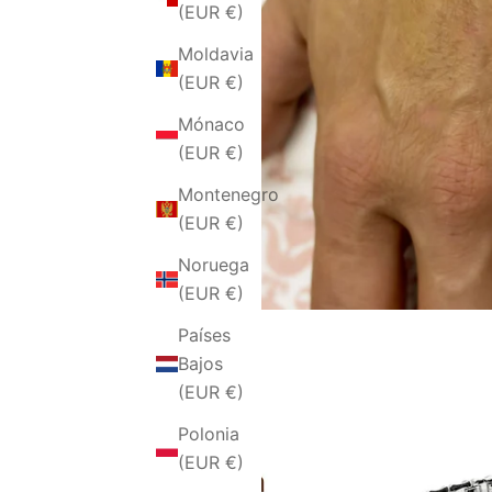
(EUR €)
Moldavia
(EUR €)
Mónaco
(EUR €)
Montenegro
(EUR €)
Noruega
(EUR €)
Países
Bajos
(EUR €)
Polonia
(EUR €)