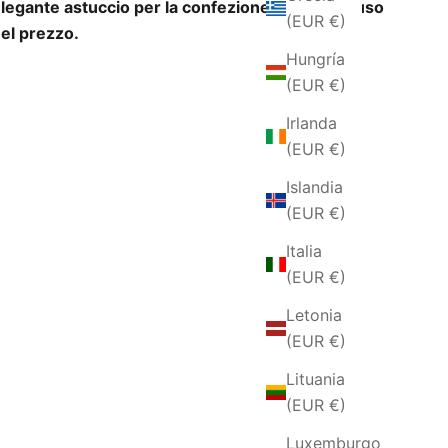
legante astuccio per la confezione regalo incluso
(EUR €)
el prezzo.
Hungría
(EUR €)
Irlanda
(EUR €)
Islandia
(EUR €)
Italia
(EUR €)
Letonia
(EUR €)
Lituania
(EUR €)
Luxemburgo