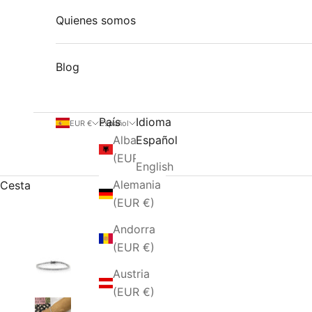
Quienes somos
Blog
País
Idioma
EUR €
Español
Albania
Español
(EUR €)
English
Alemania
Cesta
(EUR €)
Andorra
(EUR €)
Austria
(EUR €)