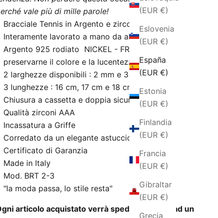
(EUR €)
erché vale più di mille parole!
Bracciale Tennis in Argento e zirconi
Eslovenia
Interamente lavorato a mano da abili artigiani
(EUR €)
Argento 925 rodiato NICKEL - FREE per
España
preservarne il colore e la lucentezza nel tempo
(EUR €)
2 larghezze disponibili : 2 mm e 3 mm
3 lunghezze : 16 cm, 17 cm e 18 cm
Estonia
Chiusura a cassetta e doppia sicurezza
(EUR €)
Qualità zirconi AAA
Finlandia
Incassatura a Griffe
(EUR €)
Corredato da un elegante astuccio
Certificato di Garanzia
Francia
Made in Italy
(EUR €)
Mod. BRT 2-3
Gibraltar
"la moda passa, lo stile resta"
(EUR €)
gni articolo acquistato verrà spedito insieme ad un
Grecia