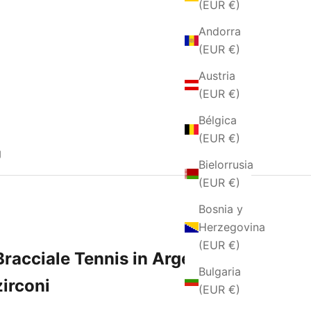
(EUR €)
Andorra
(EUR €)
Austria
(EUR €)
Bélgica
(EUR €)
g
Bielorrusia
(EUR €)
Bosnia y
Herzegovina
(EUR €)
Bracciale Tennis in Argento e
Bulgaria
zirconi
(EUR €)