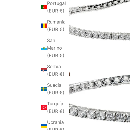
Portugal
(EUR €)
Rumanía
(EUR €)
San
Marino
(EUR €)
Serbia
(EUR €)
Suecia
(EUR €)
Turquía
(EUR €)
Ucrania
(EUR €)