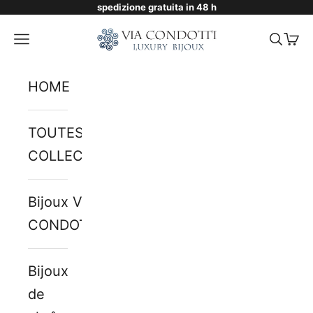
spedizione gratuita in 48 h
Passer au contenu
Via Condotti Store
Menu
Reche
Pani
HOME
TOUTES LES
COLLECTIONS
Bijoux VIA
CONDOTTI
Bijoux
de