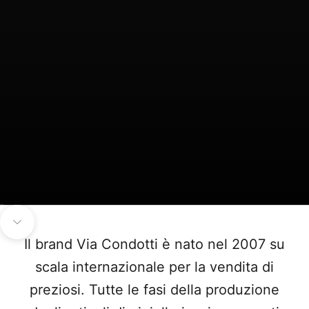
Aller à l'élément 1
Aller à l'élément 2
Aller à l'élément 3
Aller à l'élément 4
Aller à la section suivante
Il brand Via Condotti è nato nel 2007 su
scala internazionale per la vendita di
preziosi. Tutte le fasi della produzione