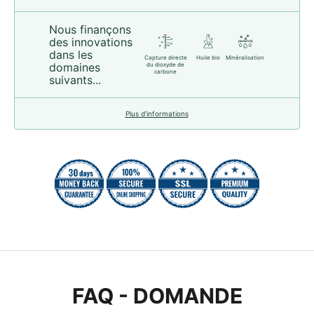
Nous finançons
des innovations
dans les
Capture directe
Huile bio
Minéralisation
domaines
du dioxyde de
carbone
suivants...
Plus d’informations
FAQ - DOMANDE