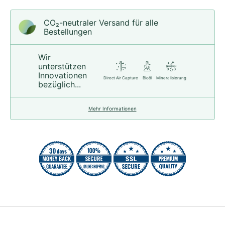
CO₂-neu­t­raler Versand für alle
Bestellungen
Wir
unterstützen
Innovationen
Direct Air Capture
Bioöl
Mineralisierung
bezüglich...
Mehr Informationen