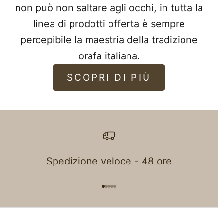
non può non saltare agli occhi, in tutta la
linea di prodotti offerta è sempre
percepibile la maestria della tradizione
orafa italiana.
SCOPRI DI PIÙ
Spedizione veloce - 48 ore
Gehe zu Element 1
Gehe zu Element 2
Gehe zu Element 3
Gehe zu Element 4
Gehe zu Element 5