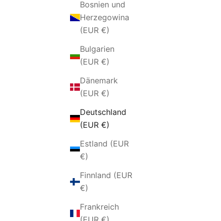
Bosnien und
Herzegowina
(EUR €)
Bulgarien
(EUR €)
Dänemark
(EUR €)
Deutschland
(EUR €)
ARMBAND MIT RÖMISCHEN
TENNISA
MÜNZEN IN SILBER
Estland (EUR
ANGEBOT
€)
AB €99,00 EUR
Finnland (EUR
€)
AUSVERK
Frankreich
(EUR €)