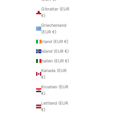
Gibraltar (EUR
€)
Griechenland
(EUR €)
Irland (EUR €)
Island (EUR €)
Italien (EUR €)
ARMBAND MIT ROTEN RUBIN- UND
ARMBA
Kanada (EUR
SILBERZIRKONEN
ZIRKO
€)
ANGEBOT
€126,00 EUR
Kroatien (EUR
€)
Lettland (EUR
€)