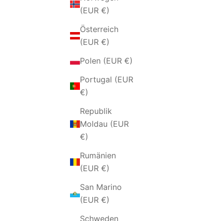
(EUR €)
Österreich
(EUR €)
Polen (EUR €)
Portugal (EUR
€)
Republik
SILBERNE BLUMEN-
OHRR
Moldau (EUR
TROPFENOHRRINGE
ANHÄN
€)
ANGEBOT
€49,00 EUR
Rumänien
(EUR €)
San Marino
(EUR €)
Schweden