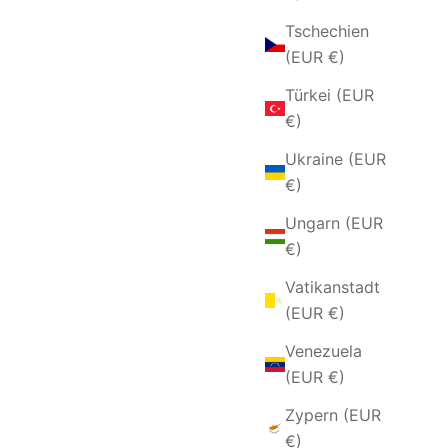
Tschechien
(EUR €)
Türkei (EUR
€)
Ukraine (EUR
€)
Ungarn (EUR
€)
Vatikanstadt
en eine kuratierte Auswahl an 925er Silberschmuck
(EUR €)
skunst vereint.
Venezuela
ilberarmbänder für Damen
,
Silberketten für Damen
(EUR €)
chen sind oder Ihrem Alltagsoutfit einen Hauch von
Zypern (EUR
 zu Ihnen passt.
€)