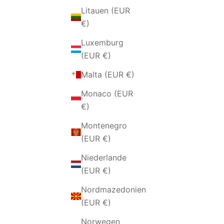
Litauen (EUR
€)
Luxemburg
(EUR €)
Malta (EUR €)
Monaco (EUR
€)
GLÄNZENDES KUGELARMBAND
GESTR
Montenegro
AUS SILBER UND RUTHENIUM
(EUR €)
ANGEBOT
€84,00 EUR
Niederlande
(EUR €)
Nordmazedonien
(EUR €)
Norwegen