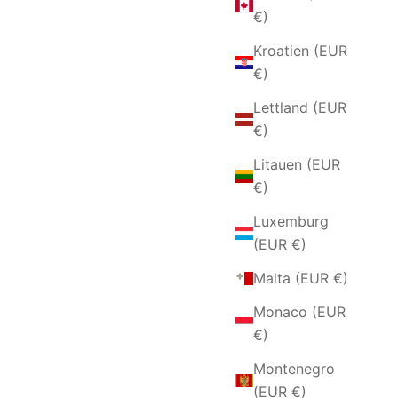
€)
Kroatien (EUR
€)
Lettland (EUR
€)
Litauen (EUR
€)
Luxemburg
BER UND
SATINKUGEL-ARMBAND AUS
(EUR €)
RKONEN
SILBER UND RUTHENIUM
ANGEBOT
€84,00 EUR
Malta (EUR €)
Monaco (EUR
€)
Montenegro
(EUR €)