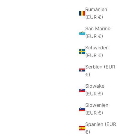
Rumänien
(EUR €)
San Marino
(EUR €)
Schweden
(EUR €)
Serbien (EUR
LATT-
OHRRINGE MIT HERZANHÄNGER
€)
ER UND
AUS SILBER UND ZIRKONIA
Slowakei
ANGEBOT
€49,00 EUR
(EUR €)
Slowenien
(EUR €)
Spanien (EUR
€)