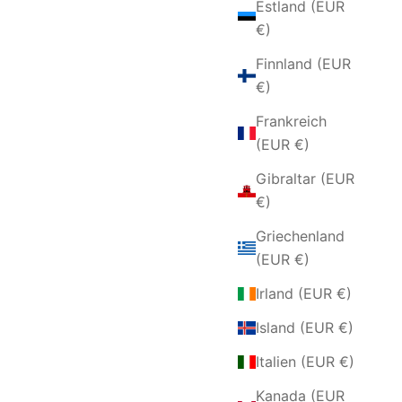
Estland (EUR
€)
Finnland (EUR
€)
Frankreich
(EUR €)
Gibraltar (EUR
€)
IL AUS
ARMBAND AUS SILBER UND
Griechenland
SMARAGDGRÜNEN ZIRKONEN
(EUR €)
ANGEBOT
€126,00 EUR
Irland (EUR €)
Island (EUR €)
Italien (EUR €)
Kanada (EUR