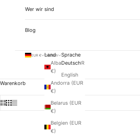
Wer wir sind
Blog
Land
Sprache
EUR €
Deutsch
Albanien (EUR
Deutsch
€)
English
Andorra (EUR
Warenkorb
€)
Belarus (EUR
€)
Belgien (EUR
€)