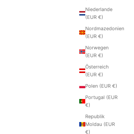
Niederlande
(EUR €)
Nordmazedonien
(EUR €)
Norwegen
(EUR €)
Österreich
(EUR €)
BICOLOR
ARMBAND AUS SILBER UND
BLAUEN SAPHIR-ZIRKONEN
Polen (EUR €)
ANGEBOT
€84,00 EUR
Portugal (EUR
€)
Republik
Moldau (EUR
€)