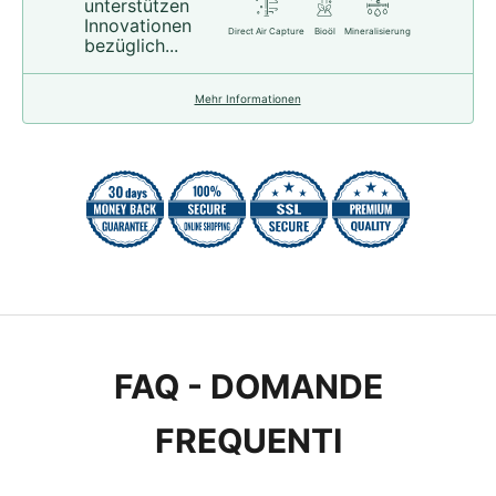
unterstützen
Innovationen
Direct Air Capture
Bioöl
Mineralisierung
bezüglich...
Mehr Informationen
FAQ - DOMANDE
FREQUENTI