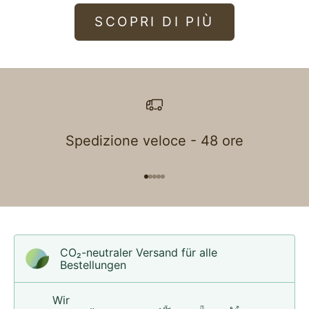
SCOPRI DI PIÙ
Spedizione veloce - 48 ore
Gehe zu Element 1
Gehe zu Element 2
Gehe zu Element 3
Gehe zu Element 4
Gehe zu Element 5
CO₂-neu­t­raler Versand für alle
Bestellungen
Wir