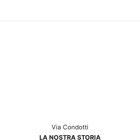
wünschen. Dank der Erfahrung, die wir
über Generationen von Aktivitäten
gesammelt haben, stellen wir streng
handgefertigte Juwelen aus Italien
her.
Via Condotti
LA NOSTRA STORIA