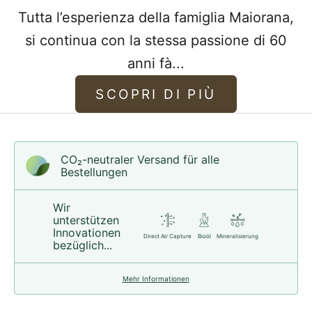
Tutta l’esperienza della famiglia Maiorana,
si continua con la stessa passione di 60
anni fà...
SCOPRI DI PIÙ
CO₂-neu­t­raler Versand für alle
Bestellungen
Wir
unterstützen
Innovationen
Direct Air Capture
Bioöl
Mineralisierung
bezüglich...
Mehr Informationen