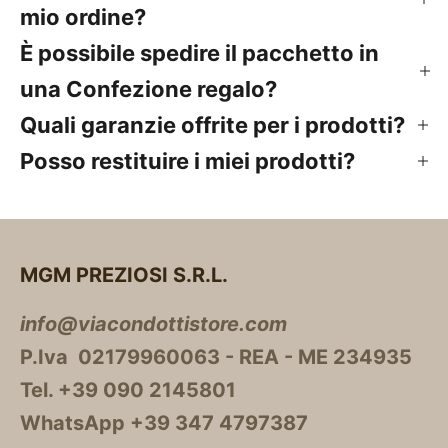
mio ordine?
È possibile spedire il pacchetto in
una Confezione regalo?
Quali garanzie offrite per i prodotti?
Posso restituire i miei prodotti?
MGM PREZIOSI S.R.L.
info@viacondottistore.com
P.Iva 02179960063 - REA - ME 234935
Tel. +39 090 2145801
WhatsApp +39 347 4797387