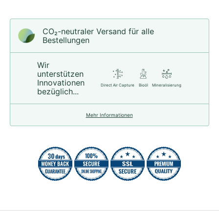
CO₂-neu­t­raler Versand für alle
Bestellungen
Wir
unterstützen
Innovationen
Direct Air Capture
Bioöl
Mineralisierung
bezüglich...
Mehr Informationen