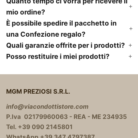
Quanto tempo ci vorrà per ricevere il
mio ordine?
È possibile spedire il pacchetto in
una Confezione regalo?
Quali garanzie offrite per i prodotti?
Posso restituire i miei prodotti?
MGM PREZIOSI S.R.L.
info@viacondottistore.com
P.Iva 02179960063 - REA - ME 234935
Tel. +39 090 2145801
WhatsApp +39 347 4797387