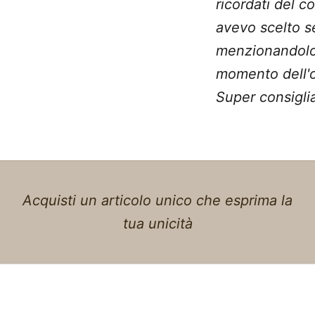
ricordati del c
avevo scelto 
menzionandolo
momento dell'o
Super consiglia
Acquisti un articolo unico che esprima la
tua unicità