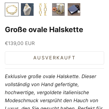
Große ovale Halskette
Angebot
€139,00 EUR
AUSVERKAUFT
Exklusive große ovale Halskette. Dieser
vollständig von Hand gefertigte,
hochwertige, vergoldete italienische
Modeschmuck versprüht den Hauch von
Luxus, den Sie gesucht haben. Perfekt für