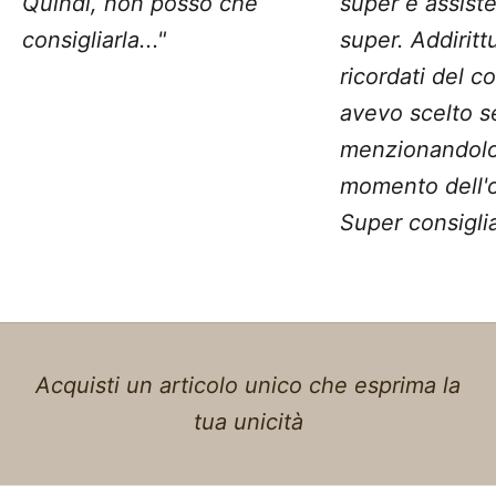
Quindi, non posso che
super e assist
consigliarla..."
super. Addiritt
ricordati del c
avevo scelto 
menzionandolo
momento dell'o
Super consiglia
Acquisti un articolo unico che esprima la
tua unicità