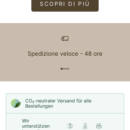
SCOPRI DI PIÙ
Spedizione veloce - 48 ore
Gehe zu Element 1
Gehe zu Element 2
Gehe zu Element 3
Gehe zu Element 4
Gehe zu Element 5
CO₂-neu­t­raler Versand für alle
Bestellungen
Wir
unterstützen