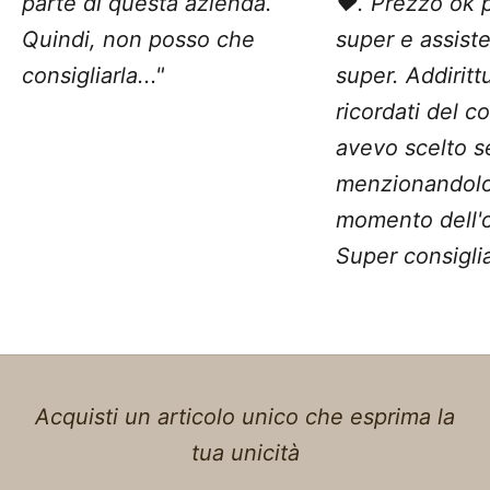
parte di questa azienda.
❤️. Prezzo ok 
Quindi, non posso che
super e assist
consigliarla..."
super. Addiritt
ricordati del c
avevo scelto 
menzionandolo
momento dell'o
Super consiglia
Acquisti un articolo unico che esprima la
tua unicità