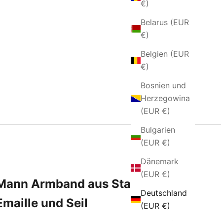
€)
Belarus (EUR
€)
Belgien (EUR
€)
Bosnien und
Herzegowina
(EUR €)
Bulgarien
(EUR €)
Dänemark
(EUR €)
Mann Armband aus Stahl mit
Deutschland
Emaille und Seil
(EUR €)