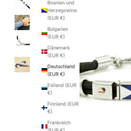
Bosnien und
Herzegowina
(EUR €)
Bulgarien
(EUR €)
Dänemark
(EUR €)
Deutschland
(EUR €)
Estland (EUR
€)
Finnland (EUR
€)
Frankreich
(EUR €)