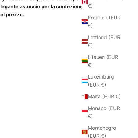
€)
legante astuccio per la confezione regalo incluso
el prezzo.
Kroatien (EUR
€)
Lettland (EUR
€)
Litauen (EUR
€)
Luxemburg
(EUR €)
Malta (EUR €)
Monaco (EUR
€)
Montenegro
(EUR €)