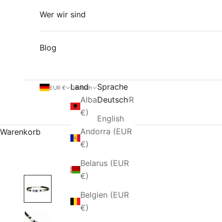
Wer wir sind
Blog
Land
Sprache
EUR €
Deutsch
Albanien (EUR
Deutsch
€)
English
Andorra (EUR
Warenkorb
€)
Belarus (EUR
€)
Belgien (EUR
€)