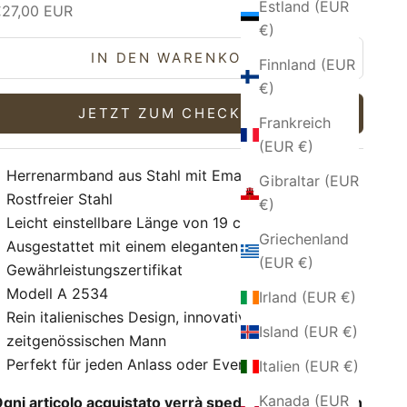
Estland (EUR
ngebot
€27,00 EUR
€)
IN DEN WARENKORB
Finnland (EUR
€)
JETZT ZUM CHECKOUT
Frankreich
(EUR €)
Herrenarmband aus Stahl mit Emaille und Kordel
Gibraltar (EUR
Rostfreier Stahl
€)
Leicht einstellbare Länge von 19 cm bis 22 cm.
Griechenland
Ausgestattet mit einem eleganten Koffer
(EUR €)
Gewährleistungszertifikat
Modell A 2534
Irland (EUR €)
Rein italienisches Design, innovativ für einen
Island (EUR €)
zeitgenössischen Mann
Perfekt für jeden Anlass oder Event!
Italien (EUR €)
Kanada (EUR
gni articolo acquistato verrà spedito insieme ad un