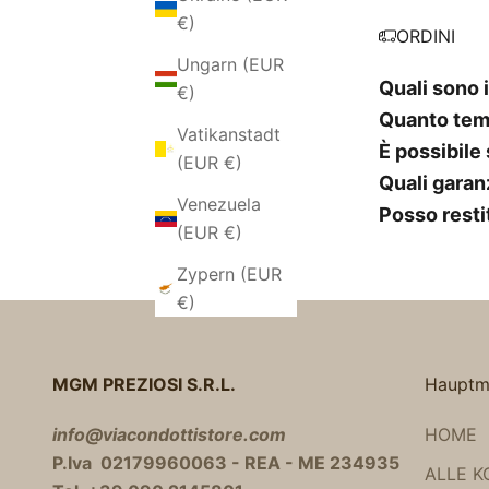
€)
ORDINI
Ungarn (EUR
Quali sono i
€)
Quanto temp
Vatikanstadt
È possibile
(EUR €)
Quali garanz
Venezuela
Posso restit
(EUR €)
Zypern (EUR
€)
MGM PREZIOSI S.R.L.
Hauptm
info@viacondottistore.com
HOME
P.Iva 02179960063 - REA - ME 234935
ALLE K