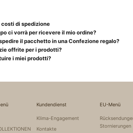
 costi di spedizione
o ci vorrà per ricevere il mio ordine?
 spedire il pacchetto in una Confezione regalo?
ie offrite per i prodotti?
uire i miei prodotti?
enü
Kundendienst
EU-Menü
Klima-Engagement
Rücksendunge
Stornierungen
OLLEKTIONEN
Kontakte