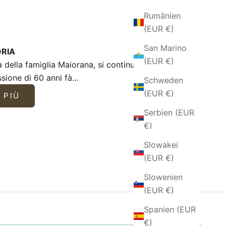
Rumänien
(EUR €)
San Marino
ORIA
(EUR €)
a della famiglia Maiorana, si continua
sione di 60 anni fà...
Schweden
(EUR €)
 PIÙ
Serbien (EUR
€)
Slowakei
(EUR €)
Slowenien
(EUR €)
Spanien (EUR
€)