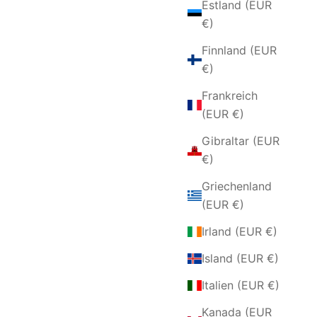
Estland (EUR
€)
Finnland (EUR
€)
Frankreich
(EUR €)
Gibraltar (EUR
€)
LSKETTE
HALSKETTE AUS SILBER UND
Griechenland
HARZ
(EUR €)
ANGEBOT
€48,00 EUR
Irland (EUR €)
Island (EUR €)
Italien (EUR €)
Kanada (EUR