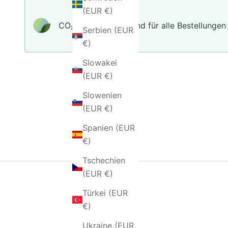
(EUR €)
CO₂-neu­t­raler Versand für alle Bestellungen
Serbien (EUR
€)
Slowakei
(EUR €)
Slowenien
(EUR €)
Spanien (EUR
€)
Tschechien
(EUR €)
Türkei (EUR
€)
Ukraine (EUR