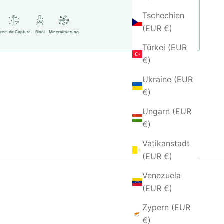
Tschechien
Mehr Informationen
(EUR €)
irect Air Capture
Bioöl
Mineralisierung
Türkei (EUR
€)
Ukraine (EUR
€)
Ungarn (EUR
€)
Vatikanstadt
(EUR €)
Venezuela
(EUR €)
Zypern (EUR
€)