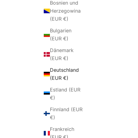
Bosnien und
Herzegowina
(EUR €)
Bulgarien
(EUR €)
Dänemark
(EUR €)
Deutschland
(EUR €)
OHRRINGE AUS SILBER UND HARZ
OHRRING
ANGEBOT
Estland (EUR
€62,00 EUR
€)
Finnland (EUR
€)
AUSVERK
Frankreich
(EUR €)