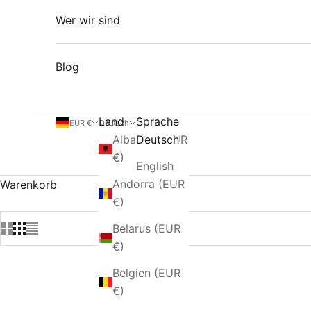
Wer wir sind
Blog
Land
Sprache
EUR €
Deutsch
Albanien (EUR
Deutsch
€)
English
Andorra (EUR
Warenkorb
€)
Belarus (EUR
€)
Belgien (EUR
€)