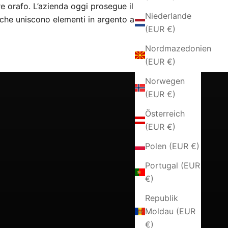
e orafo. L’azienda oggi prosegue il
Niederlande
 che uniscono elementi in argento a
(EUR €)
Nordmazedonien
(EUR €)
Norwegen
(EUR €)
Österreich
(EUR €)
Polen (EUR €)
Portugal (EUR
€)
Republik
Moldau (EUR
€)