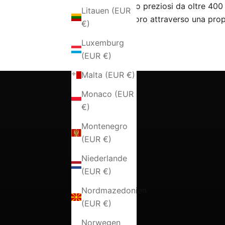
che creando preziosi da oltre 400 
Litauen (EUR
proprio lavoro attraverso una prop
€)
Luxemburg
(EUR €)
Malta (EUR €)
Monaco (EUR
€)
Montenegro
(EUR €)
Niederlande
(EUR €)
Nordmazedonien
(EUR €)
Norwegen