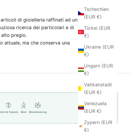
Tschechien
(EUR €)
ticoli di gioielleria raffinati ad un
nuziosa ricerca dei particolari e di
Türkei (EUR
i alto pregio.
€)
nito attuale, ma che conserva una
Ukraine (EUR
€)
Ungarn (EUR
€)
Vatikanstadt
(EUR €)
Venezuela
Mehr Informationen
(EUR €)
irect Air Capture
Bioöl
Mineralisierung
Zypern (EUR
€)