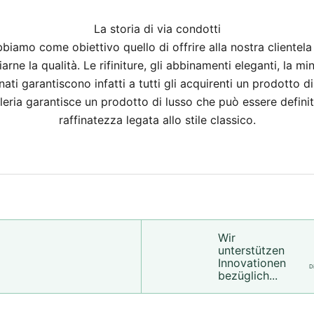
La storia di via condotti
amo come obiettivo quello di offrire alla nostra clientela ar
rne la qualità. Le rifiniture, gli abbinamenti eleganti, la mi
inati garantiscono infatti a tutti gli acquirenti un prodotto d
oielleria garantisce un prodotto di lusso che può essere defi
raffinatezza legata allo stile classico.
Wir
unterstützen
Innovationen
D
bezüglich...