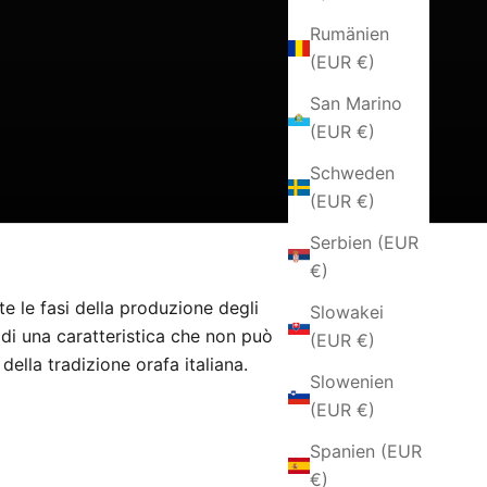
Rumänien
(EUR €)
San Marino
(EUR €)
Schweden
(EUR €)
Serbien (EUR
€)
te le fasi della produzione degli
Slowakei
ta di una caratteristica che non può
(EUR €)
 della tradizione orafa italiana.
Slowenien
(EUR €)
Spanien (EUR
€)