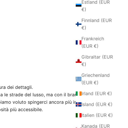
Estland (EUR
€)
Finnland (EUR
€)
Frankreich
(EUR €)
Gibraltar (EUR
€)
Griechenland
(EUR €)
ura dei dettagli.
Irland (EUR €)
a le strade del lusso, ma con il brand
iamo voluto spingerci ancora più in là,
Island (EUR €)
ità più accessibile.
Italien (EUR €)
Kanada (EUR