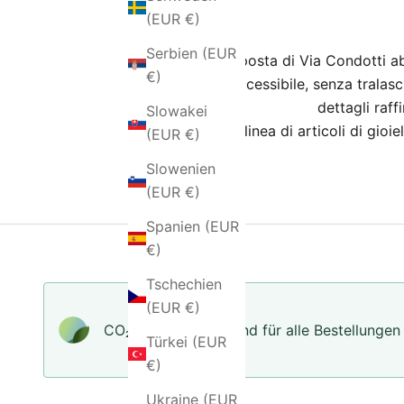
(EUR €)
Serbien (EUR
Con la proposta di Via Condotti abbi
€)
prezzo accessibile, senza tralascia
dettagli raff
Slowakei
L’intera linea di articoli di gi
(EUR €)
Slowenien
(EUR €)
Spanien (EUR
€)
Tschechien
(EUR €)
CO₂-neu­t­raler Versand für alle Bestellungen
Türkei (EUR
€)
Ukraine (EUR