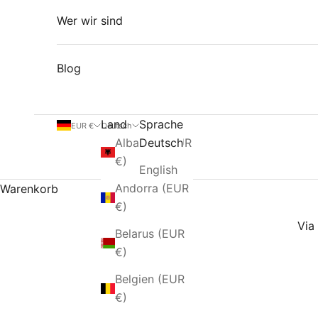
Wer wir sind
Blog
Land
Sprache
EUR €
Deutsch
Albanien (EUR
Deutsch
€)
English
Andorra (EUR
Warenkorb
€)
Via 
Belarus (EUR
€)
Belgien (EUR
€)