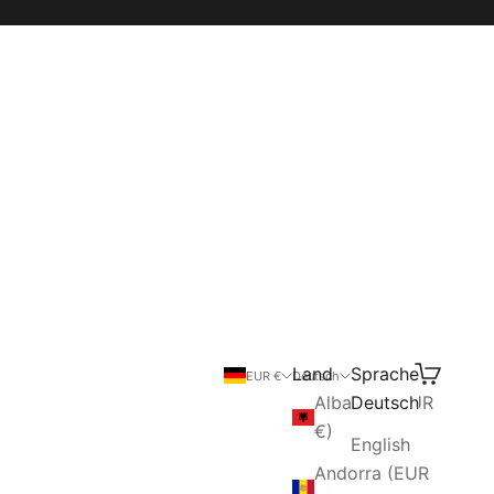
Land
Sprache
Suchen
Warenkor
EUR €
Deutsch
Albanien (EUR
Deutsch
€)
English
Andorra (EUR