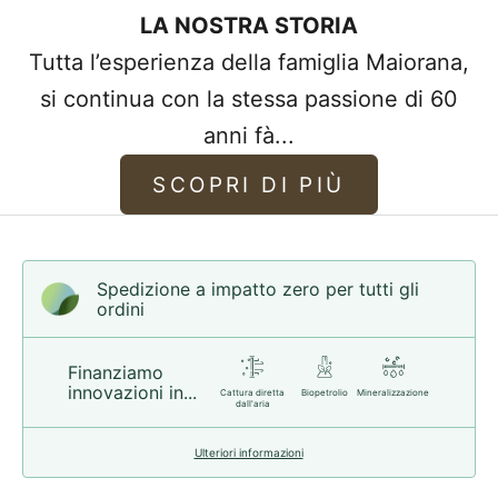
LA NOSTRA STORIA
regalo
e un investimento in bellezza e
Tutta l’esperienza della famiglia Maiorana,
qualità, pensato per essere indossato e
si continua con la stessa passione di 60
amato ogni giorno.
anni fà...
SCOPRI DI PIÙ
Spedizione a impatto zero per tutti gli
ordini
Finanziamo
innovazioni in...
Cattura diretta
Biopetrolio
Mineralizzazione
dall'aria
Ulteriori informazioni