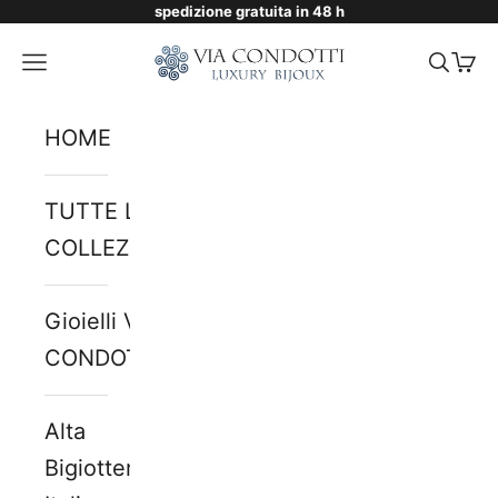
spedizione gratuita in 48 h
Vai al contenuto
Via Condotti Store
Menù
Cerca
Carr
HOME
TUTTE LE
COLLEZIONI
Gioielli VIA
CONDOTTI
Alta
Bigiotteria