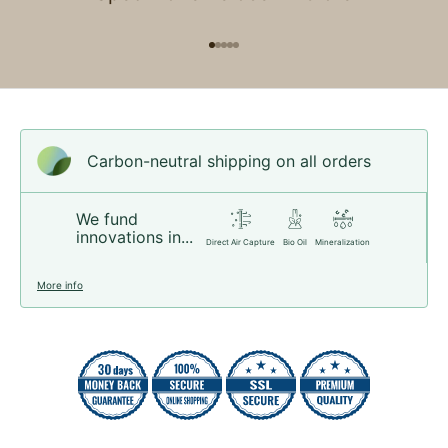
Go to item 1
Go to item 2
Go to item 3
Go to item 4
Go to item 5
Carbon-neutral shipping on all orders
We fund
innovations in...
Direct Air Capture
Bio Oil
Mineralization
More info