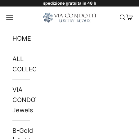
spedizione gratuita in 48 h
Skip to content
Via Condotti Store
Navigation menu
Searc
Cart
HOME
ALL
COLLECTIONS
VIA
CONDOTTI
Jewels
B-Gold