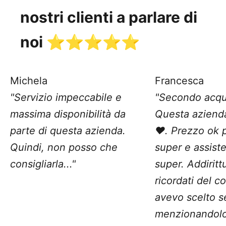
nostri clienti a parlare di
noi ⭐️⭐️⭐️⭐️⭐️
Michela
Francesca
"Servizio impeccabile e
"Secondo acqu
massima disponibilità da
Questa aziend
parte di questa azienda.
❤️. Prezzo ok 
Quindi, non posso che
super e assist
consigliarla..."
super. Addiritt
ricordati del c
avevo scelto 
menzionandolo