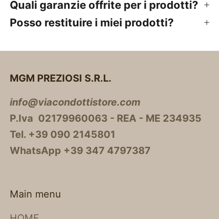
Quali garanzie offrite per i prodotti?
Posso restituire i miei prodotti?
MGM PREZIOSI S.R.L.
info@viacondottistore.com
P.Iva 02179960063 - REA - ME 234935
Tel. +39 090 2145801
WhatsApp +39 347 4797387
Main menu
HOME