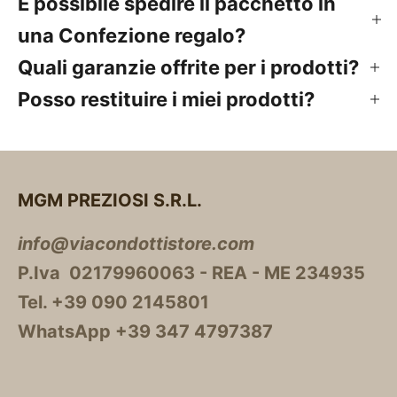
È possibile spedire il pacchetto in
una Confezione regalo?
Quali garanzie offrite per i prodotti?
Posso restituire i miei prodotti?
MGM PREZIOSI S.R.L.
info@viacondottistore.com
P.Iva 02179960063 - REA - ME 234935
Tel. +39 090 2145801
WhatsApp +39 347 4797387