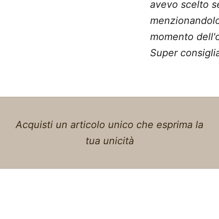
avevo scelto 
menzionandolo
momento dell'o
Super consiglia
Acquisti un articolo unico che esprima la
tua unicità