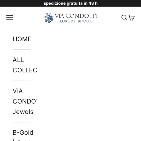
spedizione gratuita in 48 h
Skip to content
Via Condotti Store
Navigation menu
Searc
Cart
HOME
ALL
COLLECTIONS
VIA
CONDOTTI
Jewels
B-Gold