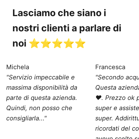
Lasciamo che siano i
nostri clienti a parlare di
noi ⭐️⭐️⭐️⭐️⭐️
Michela
Francesca
"Servizio impeccabile e
"Secondo acqu
massima disponibilità da
Questa aziend
parte di questa azienda.
❤️. Prezzo ok 
Quindi, non posso che
super e assist
consigliarla..."
super. Addiritt
ricordati del c
avevo scelto 