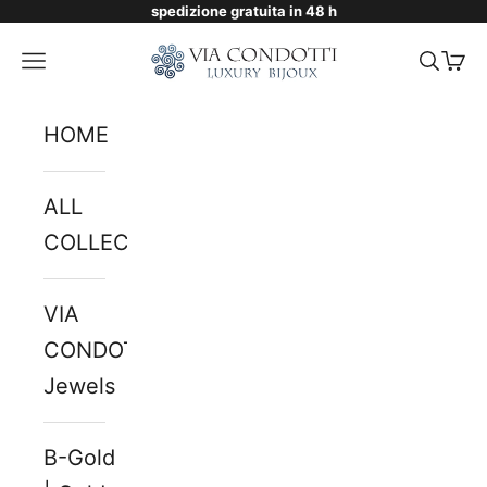
spedizione gratuita in 48 h
Skip to content
Via Condotti Store
Navigation menu
Searc
Cart
HOME
ALL
COLLECTIONS
VIA
CONDOTTI
Jewels
B-Gold