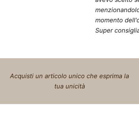
menzionandolo
momento dell'o
Super consiglia
Acquisti un articolo unico che esprima la
tua unicità