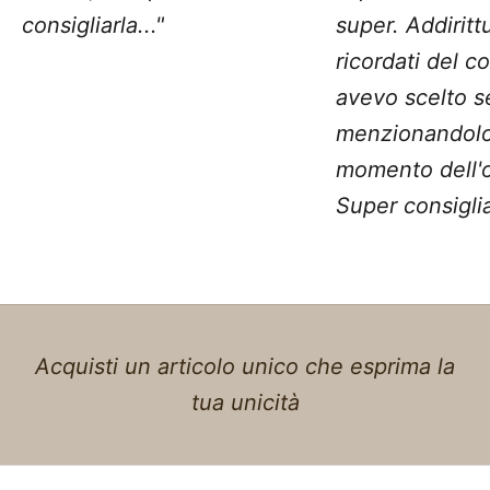
consigliarla..."
super. Addiritt
ricordati del c
avevo scelto 
menzionandolo
momento dell'o
Super consiglia
Acquisti un articolo unico che esprima la
tua unicità