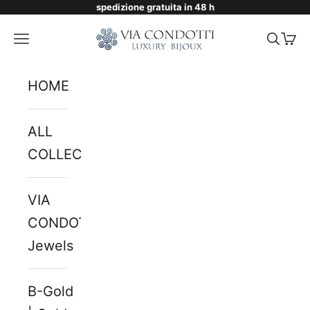
spedizione gratuita in 48 h
Skip to content
Via Condotti Store
Navigation menu
Searc
Cart
HOME
ALL
COLLECTIONS
VIA
CONDOTTI
Jewels
B-Gold