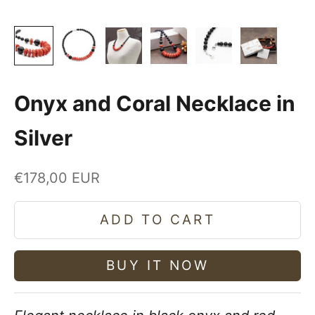
Onyx and Coral Necklace in
Silver
Sale price
€178,00 EUR
ADD TO CART
BUY IT NOW