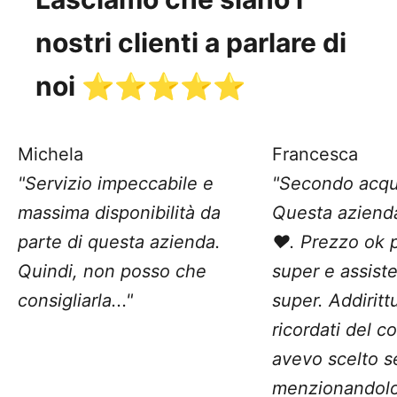
nostri clienti a parlare di
noi ⭐️⭐️⭐️⭐️⭐️
Michela
Francesca
"Servizio impeccabile e
"Secondo acqu
massima disponibilità da
Questa aziend
parte di questa azienda.
❤️. Prezzo ok 
Quindi, non posso che
super e assist
consigliarla..."
super. Addiritt
ricordati del c
avevo scelto 
menzionandolo