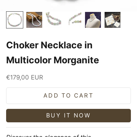
Choker Necklace in
Multicolor Morganite
Sale price
€179,00 EUR
ADD TO CART
BUY IT NOW