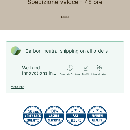
Spedizione veloce - 48 ore
Go to item 1
Go to item 2
Go to item 3
Go to item 4
Go to item 5
Carbon-neutral shipping on all orders
We fund
innovations in...
Direct Air Capture
Bio Oil
Mineralization
More info