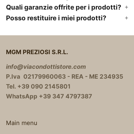
Quali garanzie offrite per i prodotti?
Posso restituire i miei prodotti?
MGM PREZIOSI S.R.L.
info@viacondottistore.com
P.Iva 02179960063 - REA - ME 234935
Tel. +39 090 2145801
WhatsApp +39 347 4797387
Main menu