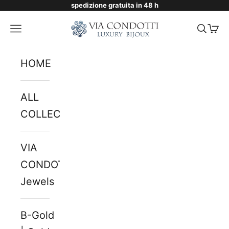
spedizione gratuita in 48 h
Skip to content
Via Condotti Store
Navigation menu
Searc
Cart
HOME
ALL
COLLECTIONS
VIA
CONDOTTI
Jewels
B-Gold