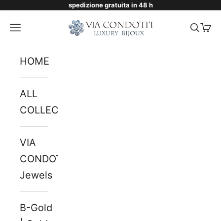
spedizione gratuita in 48 h
Skip to content
Via Condotti Store
Navigation menu
Searc
Cart
HOME
ALL
COLLECTIONS
VIA
CONDOTTI
Jewels
B-Gold