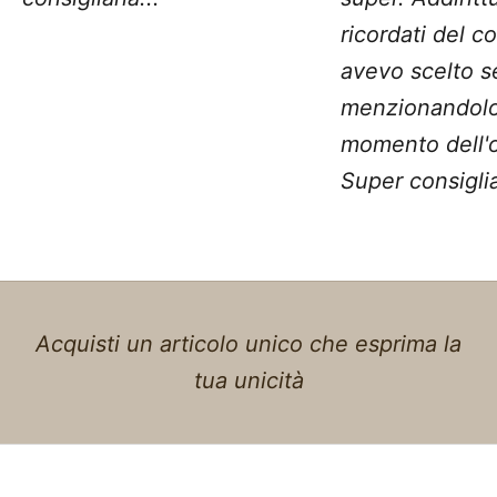
ricordati del c
avevo scelto 
menzionandolo
momento dell'o
Super consiglia
Acquisti un articolo unico che esprima la
tua unicità