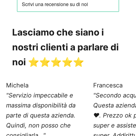
Lasciamo che siano i
nostri clienti a parlare di
noi ⭐️⭐️⭐️⭐️⭐️
Michela
Francesca
"Servizio impeccabile e
"Secondo acqu
massima disponibilità da
Questa aziend
parte di questa azienda.
❤️. Prezzo ok 
Quindi, non posso che
super e assist
consigliarla..."
super. Addiritt