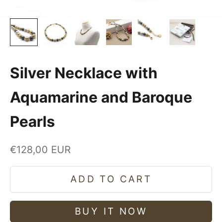
Silver Necklace with
Aquamarine and Baroque
Pearls
Sale price
€128,00 EUR
ADD TO CART
BUY IT NOW