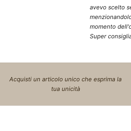
avevo scelto 
menzionandolo
momento dell'o
Super consiglia
Acquisti un articolo unico che esprima la
tua unicità