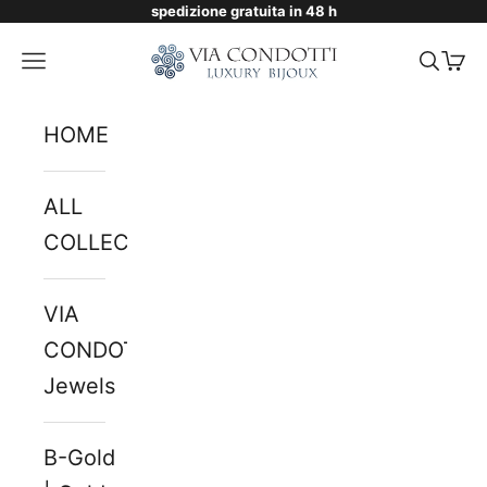
spedizione gratuita in 48 h
Skip to content
Via Condotti Store
Navigation menu
Searc
Cart
HOME
ALL
COLLECTIONS
VIA
CONDOTTI
Jewels
B-Gold