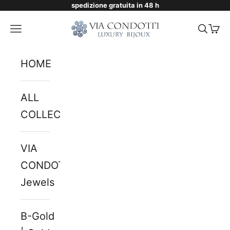
spedizione gratuita in 48 h
Skip to content
Via Condotti Store
Navigation menu
Searc
Cart
HOME
ALL
COLLECTIONS
VIA
CONDOTTI
Jewels
B-Gold