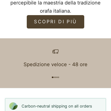
percepibile la maestria della tradizione
orafa italiana.
SCOPRI DI PIÙ
Spedizione veloce - 48 ore
Go to item 1
Go to item 2
Go to item 3
Go to item 4
Go to item 5
Carbon-neutral shipping on all orders