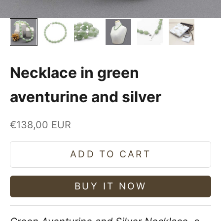
Necklace in green
aventurine and silver
Sale price
€138,00 EUR
ADD TO CART
BUY IT NOW