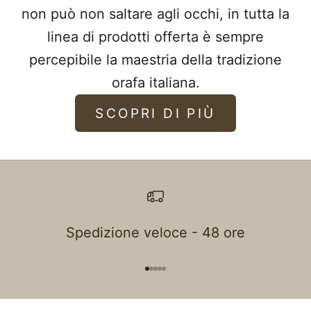
non può non saltare agli occhi, in tutta la
linea di prodotti offerta è sempre
percepibile la maestria della tradizione
orafa italiana.
SCOPRI DI PIÙ
Spedizione veloce - 48 ore
Go to item 1
Go to item 2
Go to item 3
Go to item 4
Go to item 5