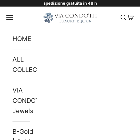
spedizione gratuita in 48 h
Skip to content
Via Condotti Store
Navigation menu
Searc
Cart
HOME
ALL
COLLECTIONS
VIA
CONDOTTI
Jewels
B-Gold