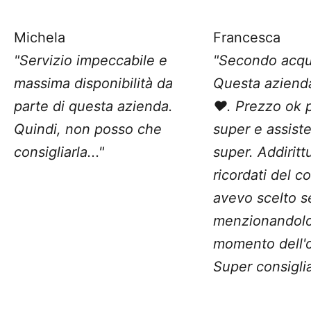
Michela
Francesca
"Servizio impeccabile e
"Secondo acqu
massima disponibilità da
Questa aziend
parte di questa azienda.
❤️. Prezzo ok 
Quindi, non posso che
super e assist
consigliarla..."
super. Addiritt
ricordati del c
avevo scelto 
menzionandolo
momento dell'o
Super consiglia