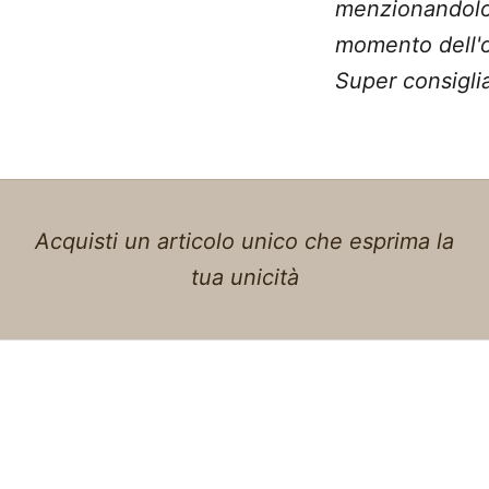
menzionandolo
momento dell'o
Super consiglia
Acquisti un articolo unico che esprima la
tua unicità