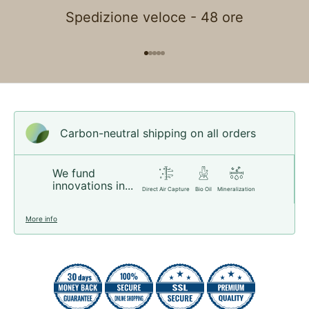
Spedizione veloce - 48 ore
Go to item 1
Go to item 2
Go to item 3
Go to item 4
Go to item 5
Carbon-neutral shipping on all orders
We fund
innovations in...
Direct Air Capture
Bio Oil
Mineralization
More info