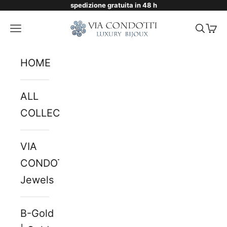
spedizione gratuita in 48 h
Skip to content
Via Condotti Store
Navigation menu
Searc
Cart
HOME
ALL
COLLECTIONS
VIA
CONDOTTI
Jewels
B-Gold