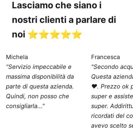
Lasciamo che siano i
nostri clienti a parlare di
noi ⭐️⭐️⭐️⭐️⭐️
Michela
Francesca
"Servizio impeccabile e
"Secondo acqu
massima disponibilità da
Questa aziend
parte di questa azienda.
❤️. Prezzo ok 
Quindi, non posso che
super e assist
consigliarla..."
super. Addiritt
ricordati del c
avevo scelto 