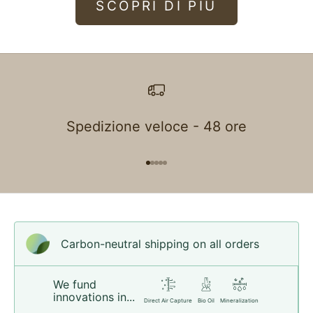
SCOPRI DI PIÙ
Spedizione veloce - 48 ore
Go to item 1
Go to item 2
Go to item 3
Go to item 4
Go to item 5
Carbon-neutral shipping on all orders
We fund
innovations in...
Direct Air Capture
Bio Oil
Mineralization