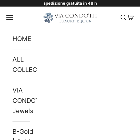
spedizione gratuita in 48 h
Skip to content
Via Condotti Store
Navigation menu
Searc
Cart
HOME
ALL
COLLECTIONS
VIA
CONDOTTI
Jewels
B-Gold