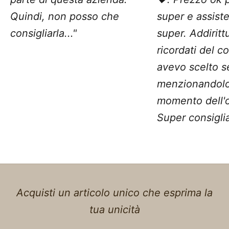
Quindi, non posso che
super e assist
consigliarla..."
super. Addiritt
ricordati del c
avevo scelto 
menzionandolo
momento dell'o
Super consiglia
Acquisti un articolo unico che esprima la
tua unicità