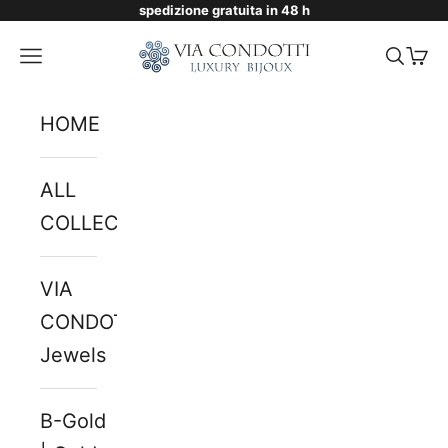
spedizione gratuita in 48 h
Skip to content
Via Condotti Store
Navigation menu
Searc
Cart
HOME
ALL
COLLECTIONS
VIA
CONDOTTI
Jewels
B-Gold