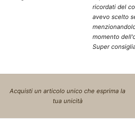
ricordati del c
avevo scelto 
menzionandolo
momento dell'o
Super consiglia
Acquisti un articolo unico che esprima la
tua unicità