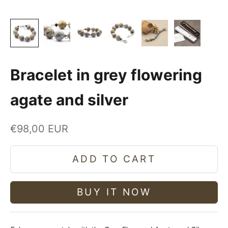
Bracelet in grey flowering
agate and silver
Sale price
€98,00 EUR
ADD TO CART
BUY IT NOW