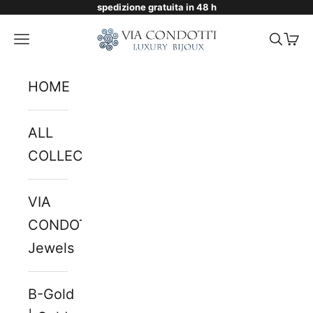
spedizione gratuita in 48 h
Skip to content
Via Condotti Store
Navigation menu
Searc
Cart
HOME
ALL
COLLECTIONS
VIA
CONDOTTI
Jewels
B-Gold