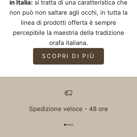
in Italia:
si tratta di una caratteristica che
non può non saltare agli occhi, in tutta la
linea di prodotti offerta è sempre
percepibile la maestria della tradizione
orafa italiana.
SCOPRI DI PIÙ
Spedizione veloce - 48 ore
Go to item 1
Go to item 2
Go to item 3
Go to item 4
Go to item 5