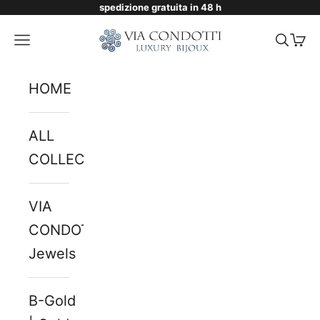
spedizione gratuita in 48 h
Skip to content
Via Condotti Store
Navigation menu
Searc
Cart
HOME
ALL
COLLECTIONS
VIA
CONDOTTI
Jewels
B-Gold