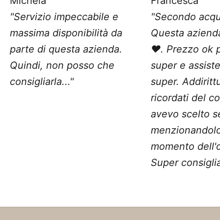
Michela
Francesca
"Servizio impeccabile e
"Secondo acqu
massima disponibilità da
Questa aziend
parte di questa azienda.
❤️. Prezzo ok 
Quindi, non posso che
super e assist
consigliarla..."
super. Addiritt
ricordati del c
avevo scelto 
menzionandolo
momento dell'o
Super consiglia