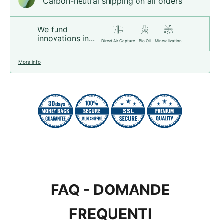
Carbon-neutral shipping on all orders
We fund
innovations in...
Direct Air Capture
Bio Oil
Mineralization
More info
FAQ - DOMANDE
FREQUENTI