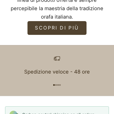
linea di prodotti offerta è sempre
percepibile la maestria della tradizione
orafa italiana.
SCOPRI DI PIÙ
Spedizione veloce - 48 ore
Go to item 1
Go to item 2
Go to item 3
Go to item 4
Go to item 5